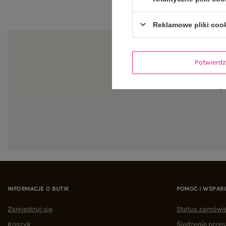
Reklamowe pliki coo
Potwier
Zapi
INFORMACJE O BUTIK
POMOC I WSPAR
Zarejestruj się
Status zamówi
Koszyk
Śledzenie przes