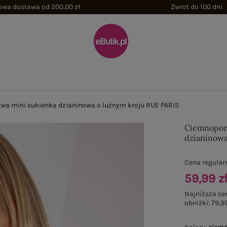
wa dostawa od 200,00 zł
Zwrot do 100 dni
 mini sukienka dzianinowa o luźnym kroju RUE PARIS
Ciemnopom
dzianinowa
Cena regular
59,99 z
Najniższa ce
obniżki:
79,99