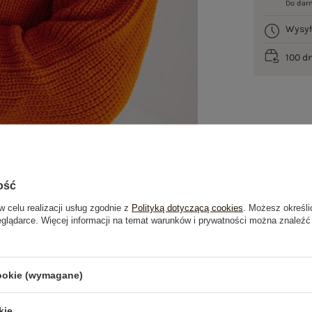
Do dar
Wysy
100 d
ość
w celu realizacji usług zgodnie z
Polityką dotyczącą cookies
. Możesz określi
eglądarce. Więcej informacji na temat warunków i prywatności można znaleźć
je
Opinie o produkcie
(0)
cookie (wymagane)
kie