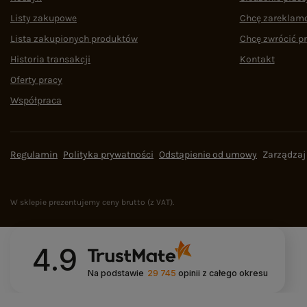
Listy zakupowe
Chcę zareklam
Lista zakupionych produktów
Chcę zwrócić p
Historia transakcji
Kontakt
Oferty pracy
Współpraca
Regulamin
Polityka prywatności
Odstąpienie od umowy
Zarządzaj
W sklepie prezentujemy ceny brutto (z VAT).
4.9
Na podstawie
29 745
opinii
z całego okresu