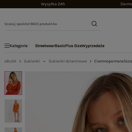
Wysyłka 24h
Darmo
Streetwear
Basic
Plus Size
Wyprzedaże
Kategorie
eButik
Sukienki
Sukienki dzianinowe
Ciemnopomarańczowa