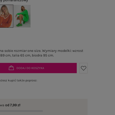
ny pomarańczowy
a sobie rozmiar one size. Wymiary modelki: wzrost
 89 cm, talia 65 cm, biodra 95 cm.
DODAJ DO KOSZYKA
żesz kupić także poprzez:
awa
od 7,99 zł