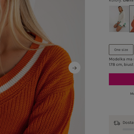
Kolory
:
ciem
One size
Modelka ma n
178 cm, biust
Mo
Dost