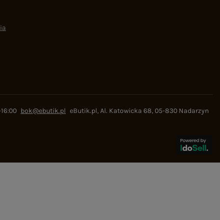
ia
-16:00
bok@ebutik.pl
eButik.pl
,
Al. Katowicka 68
,
05-830
Nadarzyn