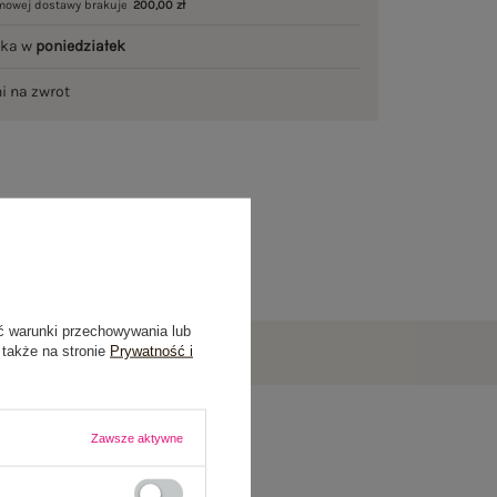
mowej dostawy brakuje
200,00 zł
łka w
poniedziałek
ni na zwrot
ć warunki przechowywania lub
 także na stronie
Prywatność i
Zawsze aktywne