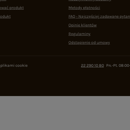
ować produkt
Metody płatności
rodukt
FAQ - Najczęściej zadawane pytan
Opinie klientów
Regulaminy
Odstąpienie od umowy
 plikami cookie
22 290 10 80
Pn.-Pt. 08:00