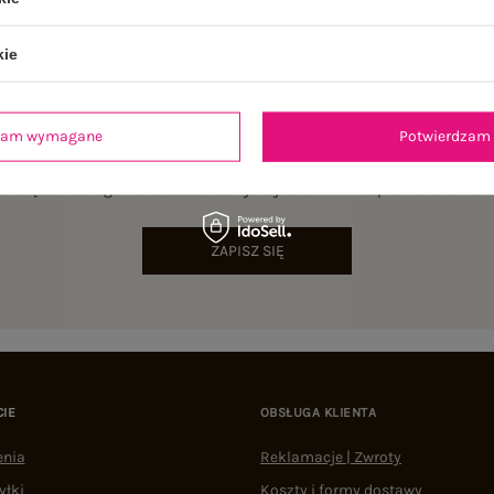
kie
dzam wymagane
Potwierdzam 
NEWSLETTER
sz się do naszego newslettera i otrzymaj 15% zniżki na pierwsze zamów
ZAPISZ SIĘ
CIE
OBSŁUGA KLIENTA
enia
Reklamacje | Zwroty
yłki
Koszty i formy dostawy