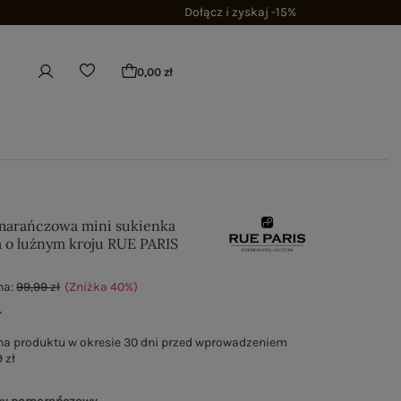
Dołącz i zyskaj -15%
0,00 zł
arańczowa mini sukienka
 o luźnym kroju RUE PARIS
na:
99,99 zł
(Zniżka
40
%
)
ł
na produktu w okresie 30 dni przed wprowadzeniem
 zł