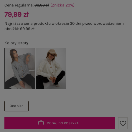
Cena regularna:
99,99 zł
(Zniżka
20
%
)
79,99 zł
Najniższa cena produktu w okresie 30 dni przed wprowadzeniem
obniżki:
99,99 zł
Kolory
:
szary
One size
DODAJ DO KOSZYKA