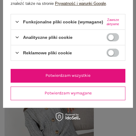
znaleźć także na stronie
Prywatność i warunki Google
.
WYSYŁKA I DOSTAWA
ZWROTY I REKLAMACJE
Zawsze
Funkcjonalne pliki cookie (wymagane)
aktywne
Analityczne pliki cookie
OSTATNIO OGLĄDANE
Zobacz wszystko
Reklamowe pliki cookie
Potwierdzam wszystkie
Potwierdzam wymagane