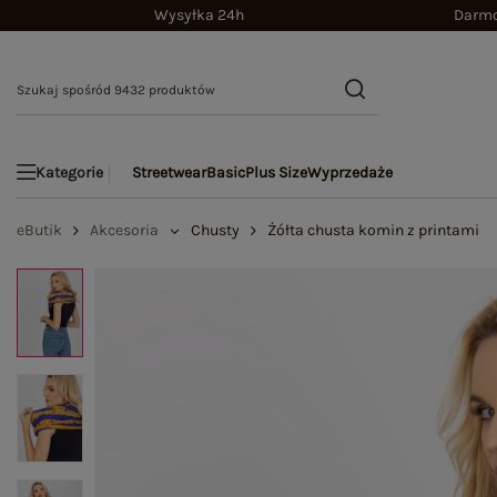
Wysyłka 24h
Darmo
Streetwear
Basic
Plus Size
Wyprzedaże
Kategorie
eButik
Akcesoria
Chusty
Żółta chusta komin z printami