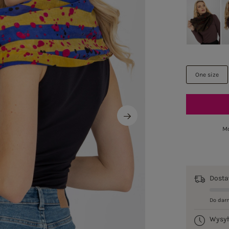
One size
Mo
Dost
Do dar
Wysy