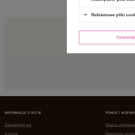
Reklamowe pliki coo
Potwier
Zapi
INFORMACJE O BUTIK
POMOC I WSPAR
Zarejestruj się
Status zamówi
Koszyk
Śledzenie przes