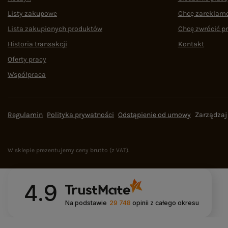
Listy zakupowe
Chcę zareklam
Lista zakupionych produktów
Chcę zwrócić p
Historia transakcji
Kontakt
Oferty pracy
Współpraca
Regulamin
Polityka prywatności
Odstąpienie od umowy
Zarządzaj
W sklepie prezentujemy ceny brutto (z VAT).
4.9
Na podstawie
29 748
opinii
z całego okresu