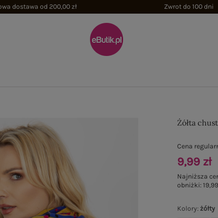
wa dostawa od 200,00 zł
Zwrot do 100 dni
Żółta chus
Cena regular
9,99 zł
Najniższa ce
obniżki:
19,99
Kolory
:
żółty