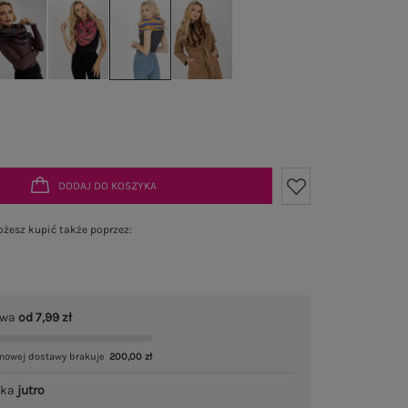
DODAJ DO KOSZYKA
żesz kupić także poprzez:
awa
od 7,99 zł
mowej dostawy brakuje
200,00 zł
łka
jutro