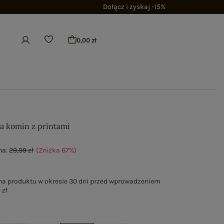
Dołącz i zyskaj -15%
0,00 zł
ta komin z printami
na:
29,99 zł
(Zniżka
67
%
)
na produktu w okresie 30 dni przed wprowadzeniem
 zł