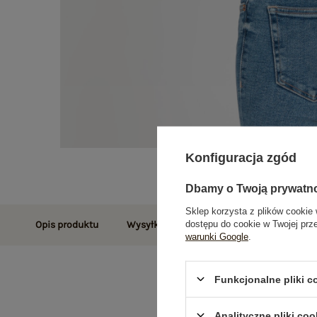
Konfiguracja zgód
Dbamy o Twoją prywatn
Sklep korzysta z plików cookie 
dostępu do cookie w Twojej prz
Opis produktu
Wysyłka i dostawa
Zwroty i reklamac
warunki Google
.
Funkcjonalne pliki 
Analityczne pliki coo