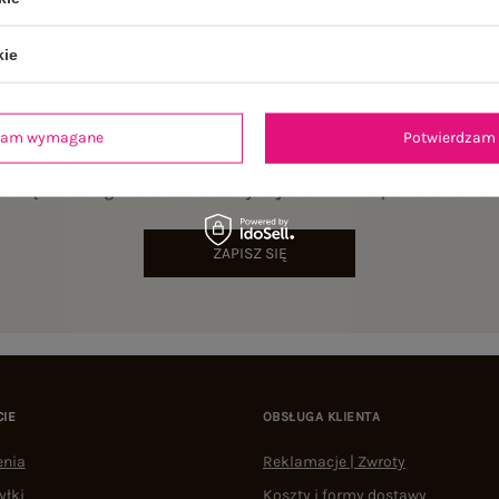
kie
dzam wymagane
Potwierdzam 
NEWSLETTER
sz się do naszego newslettera i otrzymaj 15% zniżki na pierwsze zamów
ZAPISZ SIĘ
CIE
OBSŁUGA KLIENTA
enia
Reklamacje | Zwroty
yłki
Koszty i formy dostawy