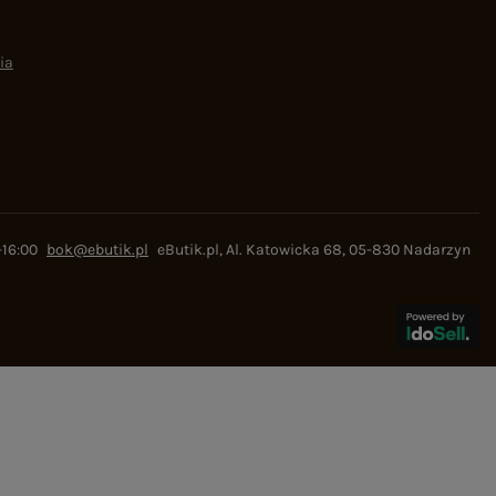
ia
-16:00
bok@ebutik.pl
eButik.pl
,
Al. Katowicka 68
,
05-830
Nadarzyn