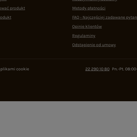
ować produkt
Metody płatności
rodukt
FAQ - Najczęściej zadawane pytan
Opinie klientów
Regulaminy
Odstąpienie od umowy
 plikami cookie
22 290 10 80
Pn.-Pt. 08:00