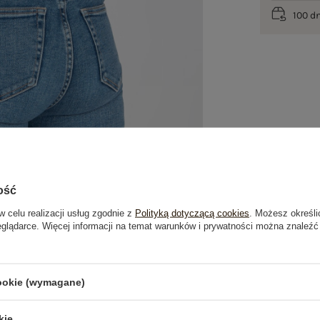
100 d
ość
w celu realizacji usług zgodnie z
Polityką dotyczącą cookies
. Możesz określi
eglądarce. Więcej informacji na temat warunków i prywatności można znaleźć
je
Opinie o produkcie
(0)
cookie (wymagane)
kie