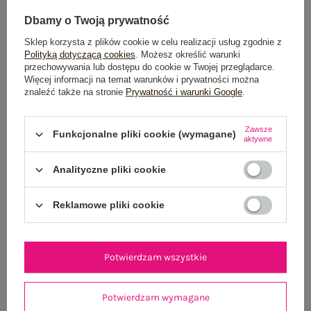
Dbamy o Twoją prywatność
Sklep korzysta z plików cookie w celu realizacji usług zgodnie z
Polityką dotyczącą cookies
. Możesz określić warunki
przechowywania lub dostępu do cookie w Twojej przeglądarce.
Więcej informacji na temat warunków i prywatności można
znaleźć także na stronie
Prywatność i warunki Google
.
Jasnoróżowa rozkloszowana sukienka bez rękawów
Jasnożółta midi s
RUE PARIS
Zawsze
Funkcjonalne pliki cookie (wymagane)
aktywne
99,99 zł
One size
Analityczne pliki cookie
Reklamowe pliki cookie
Potwierdzam wszystkie
Potwierdzam wymagane