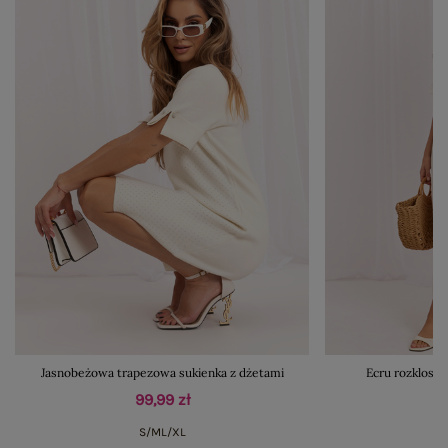
Jasnobeżowa trapezowa sukienka z dżetami
Ecru rozklosz
99,99 zł
S/M
L/XL