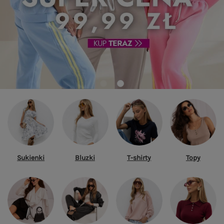
Sukienki
Bluzki
T-shirty
Topy