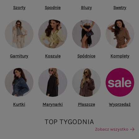
Szorty
Spodnie
Bluzy
Swetry
Garnitury
Koszule
Spódnice
Komplety
Kurtki
Marynarki
Płaszcze
Wyprzedaż
TOP TYGODNIA
Zobacz wszystko