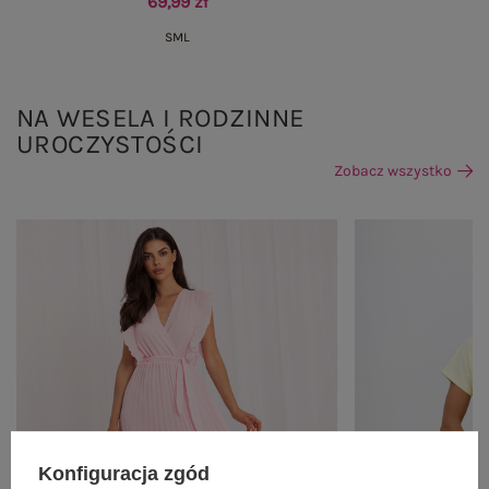
69,99 zł
S
M
L
NA WESELA I RODZINNE
UROCZYSTOŚCI
Zobacz wszystko
Konfiguracja zgód