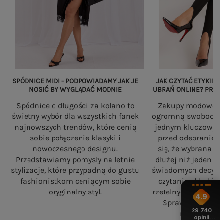
SPÓDNICE MIDI - PODPOWIADAMY JAK JE
JAK CZYTAĆ ETYKIET
NOSIĆ BY WYGLĄDAĆ MODNIE
UBRAŃ ONLINE? PRZ
Spódnice o długości za kolano to
Zakupy modowe w
świetny wybór dla wszystkich fanek
ogromną swobodę, a
najnowszych trendów, które cenią
jednym kluczowy
sobie połączenie klasyki i
przed odebranie
nowoczesnego designu.
się, że wybrana 
Przedstawiamy pomysły na letnie
dłużej niż jeden 
stylizacje, które przypadną do gustu
świadomych decyzj
fashionistkom ceniącym sobie
czytania składó
oryginalny styl.
rzetelnych standa
4.9
Sprawdź, na co
29 740
robiąc zaku
opinii