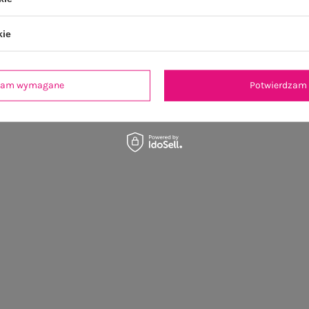
kie
dzam wymagane
Potwierdzam 