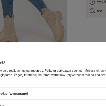
Wysy
100 d
ość
w celu realizacji usług zgodnie z
Polityką dotyczącą cookies
. Możesz określi
eglądarce. Więcej informacji na temat warunków i prywatności można znaleźć
je
Opinie o produkcie
(0)
cookie (wymagane)
OSTATNIO OGLĄDANE
kie