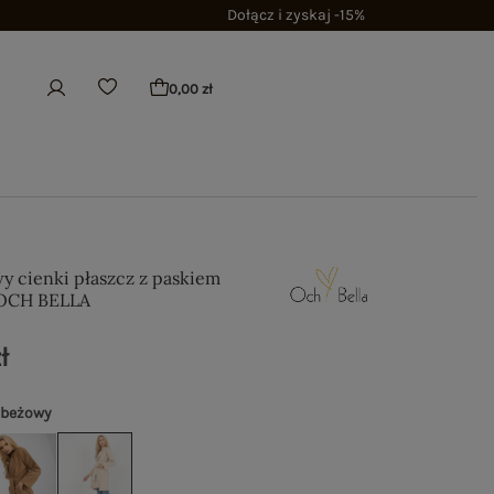
Dołącz i zyskaj -15%
0,00 zł
y cienki płaszcz z paskiem
OCH BELLA
ł
 beżowy