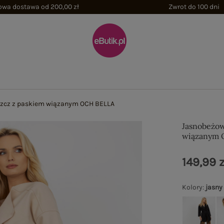
wa dostawa od 200,00 zł
Zwrot do 100 dni
szcz z paskiem wiązanym OCH BELLA
Jasnobeżow
wiązanym 
149,99 z
Kolory
:
jasny