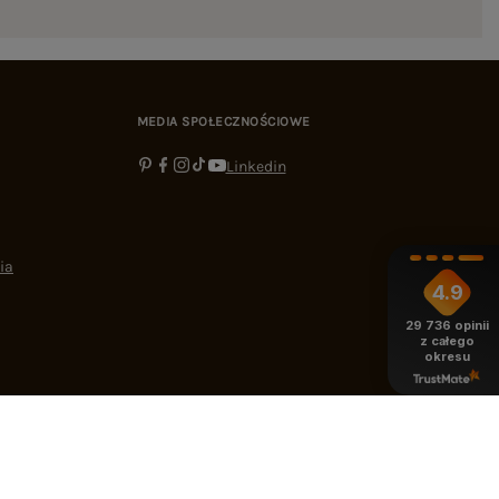
MEDIA SPOŁECZNOŚCIOWE
Linkedin
ia
4.9
29 736
opinii
z całego
okresu
-16:00
bok@ebutik.pl
eButik.pl
,
Al. Katowicka 68
,
05-830
Nadarzyn