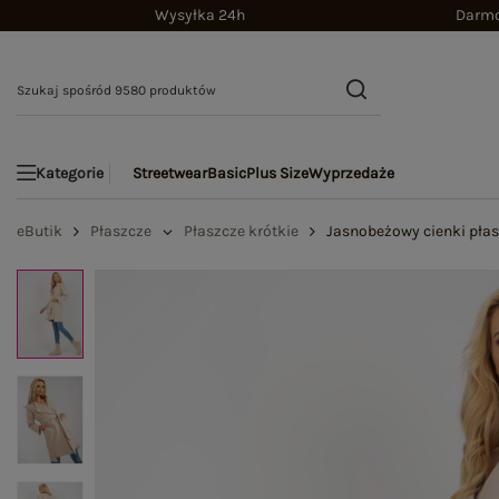
Wysyłka 24h
Darmo
Streetwear
Basic
Plus Size
Wyprzedaże
Kategorie
eButik
Płaszcze
Płaszcze krótkie
Jasnobeżowy cienki pła