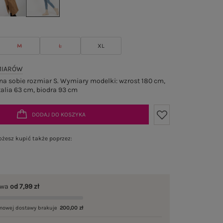
M
L
XL
MIARÓW
a sobie rozmiar S. Wymiary modelki: wzrost 180 cm,
talia 63 cm, biodra 93 cm
DODAJ DO KOSZYKA
żesz kupić także poprzez:
awa
od 7,99 zł
mowej dostawy brakuje
200,00 zł