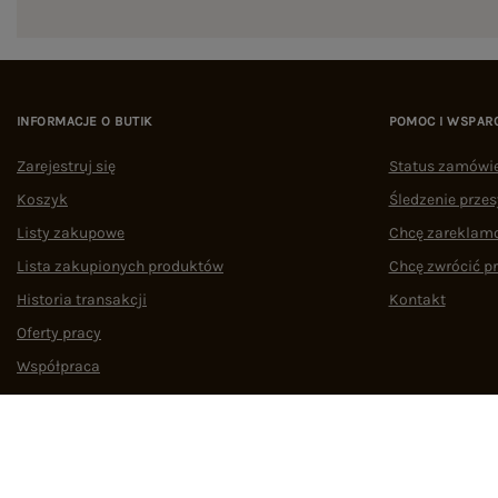
INFORMACJE O BUTIK
POMOC I WSPAR
Zarejestruj się
Status zamówi
Koszyk
Śledzenie przes
Listy zakupowe
Chcę zareklam
Lista zakupionych produktów
Chcę zwrócić p
Historia transakcji
Kontakt
Oferty pracy
Współpraca
Regulamin
Polityka prywatności
Odstąpienie od umowy
Zarządzaj