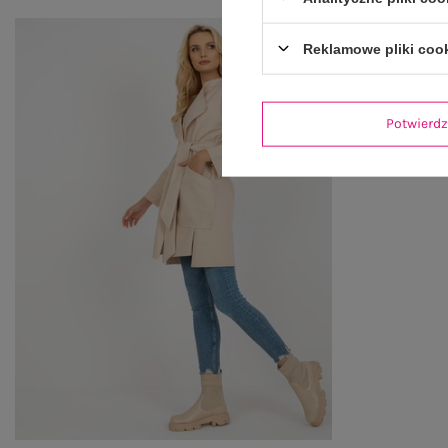
Reklamowe pliki coo
Potwier