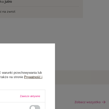
łka
jutro
ni na zwrot
ć warunki przechowywania lub
 także na stronie
Prywatność i
Zawsze aktywne
Zobacz wszystko