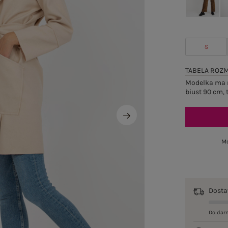
S
TABELA ROZ
Modelka ma n
biust 90 cm, 
Mo
Dost
Do dar