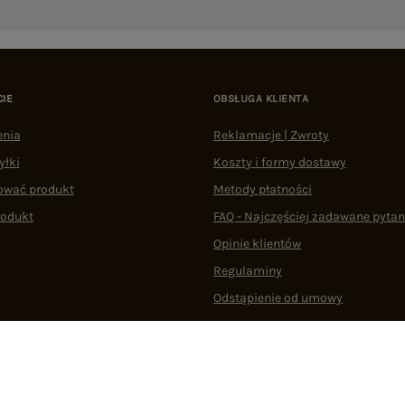
CIE
OBSŁUGA KLIENTA
enia
Reklamacje | Zwroty
yłki
Koszty i formy dostawy
ować produkt
Metody płatności
rodukt
FAQ - Najczęściej zadawane pytan
Opinie klientów
Regulaminy
Odstąpienie od umowy
 plikami cookie
22 290 10 80
Pn.-Pt. 08:00