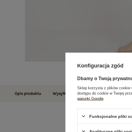
Konfiguracja zgód
Dbamy o Twoją prywatn
Sklep korzysta z plików cookie 
dostępu do cookie w Twojej prz
Opis produktu
Wysyłka i dostawa
Zwroty i reklamac
warunki Google
.
Funkcjonalne pliki 
Analityczne pliki coo