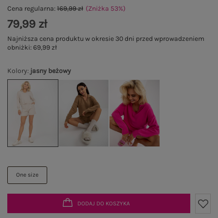
Cena regularna:
169,99 zł
(Zniżka
53
%
)
79,99 zł
Najniższa cena produktu w okresie 30 dni przed wprowadzeniem
obniżki:
69,99 zł
Kolory
:
jasny beżowy
One size
DODAJ DO KOSZYKA