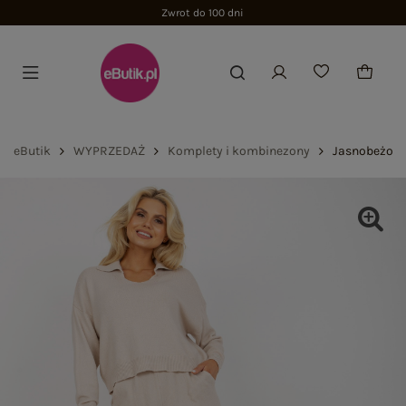
Zwrot do 100 dni
eButik
WYPRZEDAŻ
Komplety i kombinezony
Jasnobeżowy