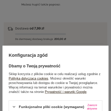
Możesz kupić także poprzez:
Dostawa
od 7,99 zł
Do darmowej dostawy brakuje
200,00 zł
Wysyłka
jutro
Konfiguracja zgód
100 dni na zwrot
Dbamy o Twoją prywatność
Sklep korzysta z plików cookie w celu realizacji usług zgodnie z
Polityką dotyczącą cookies
. Możesz określić warunki
OPIS PRODUKTU
przechowywania lub dostępu do cookie w Twojej przeglądarce.
Więcej informacji na temat warunków i prywatności można
znaleźć także na stronie
Prywatność i warunki Google
.
GŁÓWNE PARAMETRY
OPINIE O PRODUKCIE
(0)
Zawsze
Funkcjonalne pliki cookie (wymagane)
aktywne