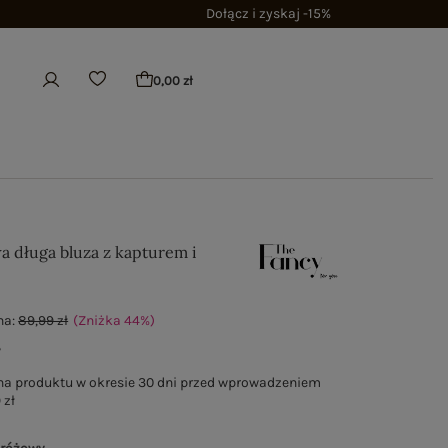
Dołącz i zyskaj -15%
0,00 zł
a długa bluza z kapturem i
na:
89,99 zł
(Zniżka
44
%
)
ł
na produktu w okresie 30 dni przed wprowadzeniem
 zł