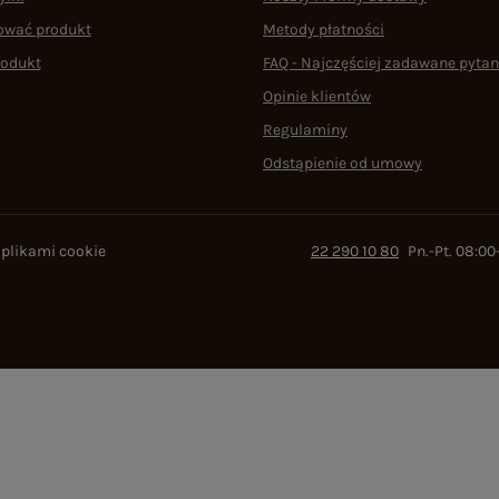
ować produkt
Metody płatności
rodukt
FAQ - Najczęściej zadawane pytan
Opinie klientów
Regulaminy
Odstąpienie od umowy
 plikami cookie
22 290 10 80
Pn.-Pt. 08:00