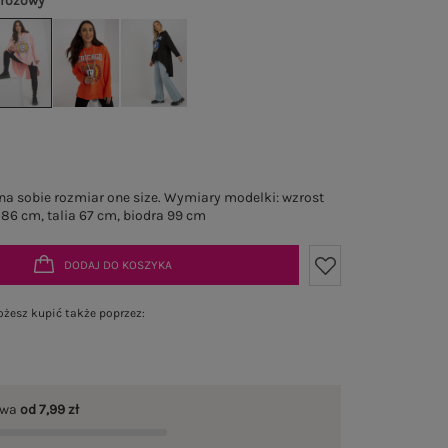
 różowy
a sobie rozmiar one size. Wymiary modelki: wzrost
 86 cm, talia 67 cm, biodra 99 cm
DODAJ DO KOSZYKA
żesz kupić także poprzez:
awa
od 7,99 zł