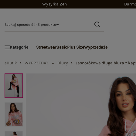
Wysyłka 24h
Darmo
Streetwear
Basic
Plus Size
Wyprzedaże
Kategorie
eButik
WYPRZEDAŻ
Bluzy
Jasnoróżowa długa bluza z kap