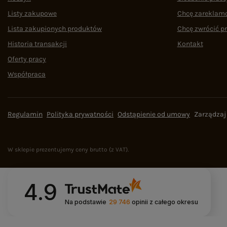
Listy zakupowe
Chcę zareklam
Lista zakupionych produktów
Chcę zwrócić p
Historia transakcji
Kontakt
Oferty pracy
Współpraca
Regulamin
Polityka prywatności
Odstąpienie od umowy
Zarządzaj
W sklepie prezentujemy ceny brutto (z VAT).
4.9
Na podstawie
29 746
opinii
z całego okresu