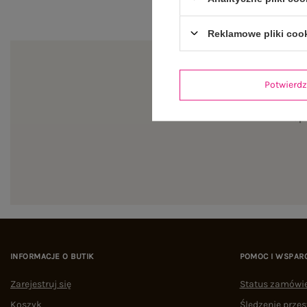
Reklamowe pliki coo
Potwier
Zapi
INFORMACJE O BUTIK
POMOC I WSPAR
Zarejestruj się
Status zamówi
Koszyk
Śledzenie przes