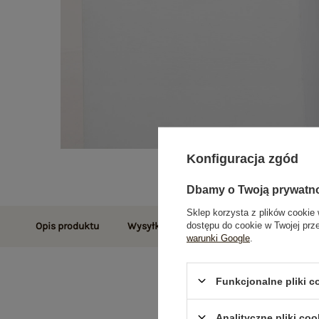
Konfiguracja zgód
Dbamy o Twoją prywatn
Sklep korzysta z plików cookie 
dostępu do cookie w Twojej prz
Opis produktu
Wysyłka i dostawa
Zwroty i reklamac
warunki Google
.
Funkcjonalne pliki 
Analityczne pliki coo