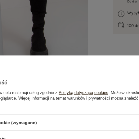
Do dar
Wysy
100 d
ość
w celu realizacji usług zgodnie z
Polityką dotyczącą cookies
. Możesz określi
eglądarce. Więcej informacji na temat warunków i prywatności można znaleźć
je
Opinie o produkcie
(0)
cookie (wymagane)
kie