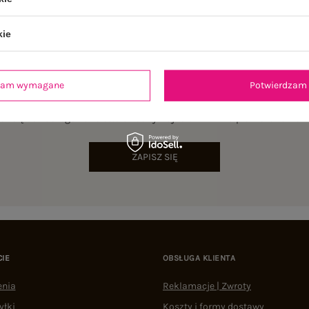
kie
dzam wymagane
Potwierdzam 
NEWSLETTER
sz się do naszego newslettera i otrzymaj 15% zniżki na pierwsze zamów
ZAPISZ SIĘ
CIE
OBSŁUGA KLIENTA
enia
Reklamacje | Zwroty
yłki
Koszty i formy dostawy