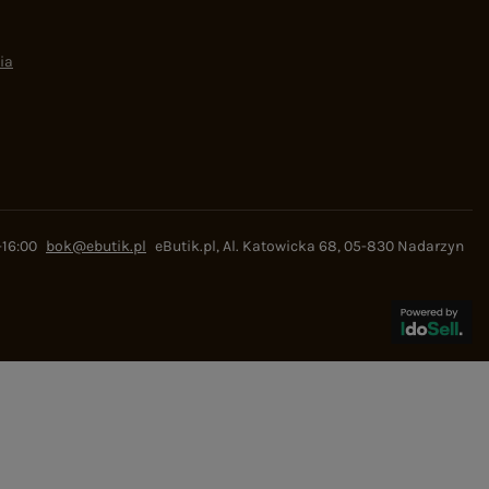
ia
-16:00
bok@ebutik.pl
eButik.pl
,
Al. Katowicka 68
,
05-830
Nadarzyn