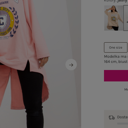
Kolory
:
jasny
One size
Modelka ma n
164 cm, biust
Mo
Dost