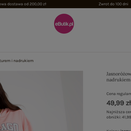
wa dostawa od 200,00 zł
Zwrot do 100 dni
turem i nadrukiem
Jasnoróżow
nadrukiem
Cena regular
49,99 z
Najniższa ce
obniżki:
41,99