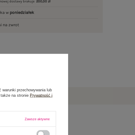
mowej dostawy brakuje
200,00 zł
łka w
poniedziałek
ni na zwrot
ć warunki przechowywania lub
 także na stronie
Prywatność i
Zawsze aktywne