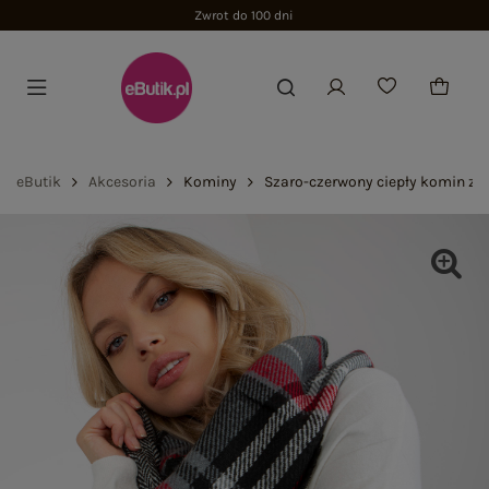
Zwrot do 100 dni
eButik
Akcesoria
Kominy
Szaro-czerwony ciepły komin z 