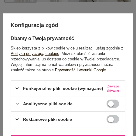
One size
Konfiguracja zgód
DODAJ DO KOSZYKA
Dbamy o Twoją prywatność
Sklep korzysta z plików cookie w celu realizacji usług zgodnie z
Możesz kupić także poprzez:
Polityką dotyczącą cookies
. Możesz określić warunki
przechowywania lub dostępu do cookie w Twojej przeglądarce.
Więcej informacji na temat warunków i prywatności można
znaleźć także na stronie
Prywatność i warunki Google
.
Dostawa
od 7,99 zł
Zawsze
Funkcjonalne pliki cookie (wymagane)
aktywne
Do darmowej dostawy brakuje
200,00 zł
Analityczne pliki cookie
Wysyłka w
poniedziałek
100 dni na zwrot
Reklamowe pliki cookie