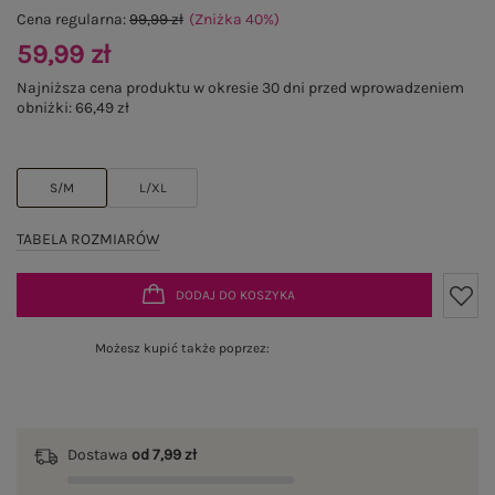
Cena regularna:
99,99 zł
(Zniżka
40
%
)
59,99 zł
Najniższa cena produktu w okresie 30 dni przed wprowadzeniem
obniżki:
66,49 zł
S/M
L/XL
TABELA ROZMIARÓW
DODAJ DO KOSZYKA
Możesz kupić także poprzez:
Dostawa
od 7,99 zł