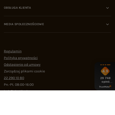
OBSŁUGA KLIENTA
MEDIA SPOŁECZNOŚCIOWE
Regulamin
Polityka prywatności
Odstąpienie od umowy
4.9
Zarządzaj plikami cookie
22 290 10 80
29 748
opinii
Pn.-Pt. 08:00-16:00
z całego
okresu
bok@ebutik.pl
eButik.pl
,
Al. Katowicka 68
,
05-830
Nadarzyn