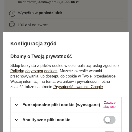
Do darmowej dostawy brakuje
200,00 zł
Wysyłka w
poniedziałek
100 dni na zwrot
Konfiguracja zgód
OPIS PRODUKTU
Dbamy o Twoją prywatność
GŁÓWNE PARAMETRY
Sklep korzysta z plików cookie w celu realizacji usług zgodnie z
Polityką dotyczącą cookies
. Możesz określić warunki
przechowywania lub dostępu do cookie w Twojej przeglądarce.
OPINIE O PRODUKCIE
(0)
Więcej informacji na temat warunków i prywatności można
znaleźć także na stronie
Prywatność i warunki Google
.
WYSYŁKA I DOSTAWA
Zawsze
Funkcjonalne pliki cookie (wymagane)
ZWROTY I REKLAMACJE
aktywne
Analityczne pliki cookie
OSTATNIO OGLĄDANE