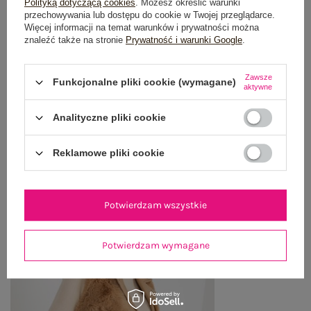
Polityką dotyczącą cookies
. Możesz określić warunki
przechowywania lub dostępu do cookie w Twojej przeglądarce.
OPINIE O PRODUKCIE
(0)
Więcej informacji na temat warunków i prywatności można
znaleźć także na stronie
Prywatność i warunki Google
.
WYSYŁKA I DOSTAWA
Zawsze
Funkcjonalne pliki cookie (wymagane)
ZWROTY I REKLAMACJE
aktywne
Analityczne pliki cookie
OSTATNIO OGLĄDANE
Reklamowe pliki cookie
Zobacz wszystko
Potwierdzam wszystkie
Potwierdzam wymagane