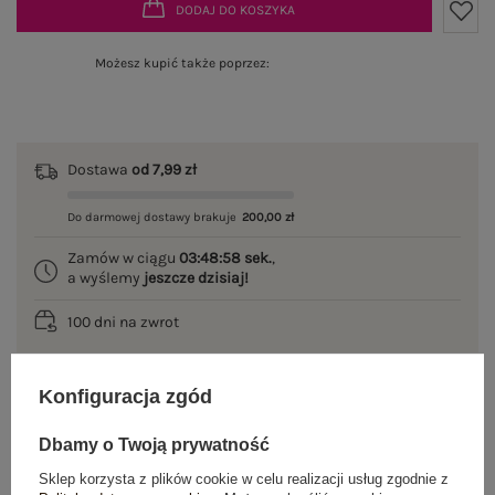
DODAJ DO KOSZYKA
Możesz kupić także poprzez:
Dostawa
od 7,99 zł
Do darmowej dostawy brakuje
200,00 zł
Zamów w ciągu
03:48:57 sek.
,
a wyślemy
jeszcze dzisiaj!
100 dni na zwrot
Konfiguracja zgód
OPIS PRODUKTU
Dbamy o Twoją prywatność
GŁÓWNE PARAMETRY
Sklep korzysta z plików cookie w celu realizacji usług zgodnie z