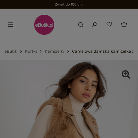
Zwrot do 100 dni
eButik
Kurtki
Kamizelki
Camelowa damska kamizelka z ek