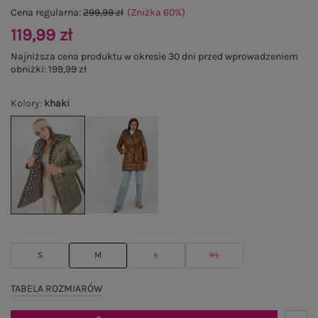
Cena regularna:
299,99 zł
(Zniżka
60
%
)
119,99 zł
Najniższa cena produktu w okresie 30 dni przed wprowadzeniem
obniżki:
199,99 zł
Kolory
:
khaki
S
M
L
XL
TABELA ROZMIARÓW