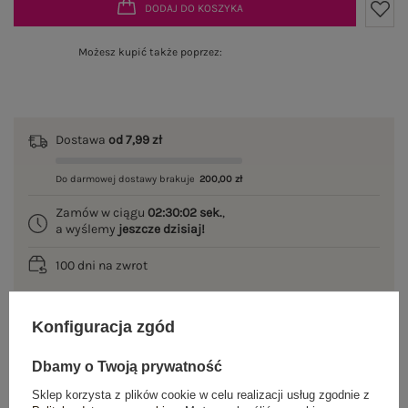
DODAJ DO KOSZYKA
Możesz kupić także poprzez:
Dostawa
od 7,99 zł
Do darmowej dostawy brakuje
200,00 zł
Zamów w ciągu
02:30:02 sek.
,
a wyślemy
jeszcze dzisiaj!
100 dni na zwrot
Konfiguracja zgód
OPIS PRODUKTU
Dbamy o Twoją prywatność
GŁÓWNE PARAMETRY
Sklep korzysta z plików cookie w celu realizacji usług zgodnie z