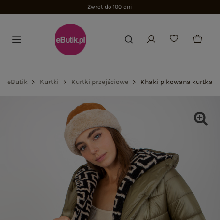
Zwrot do 100 dni
eButik
Kurtki
Kurtki przejściowe
Khaki pikowana kurtka p