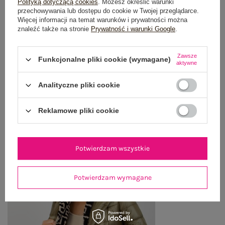
Polityką dotyczącą cookies
. Możesz określić warunki
przechowywania lub dostępu do cookie w Twojej przeglądarce.
OPINIE O PRODUKCIE
(0)
Więcej informacji na temat warunków i prywatności można
znaleźć także na stronie
Prywatność i warunki Google
.
WYSYŁKA I DOSTAWA
Zawsze
Funkcjonalne pliki cookie (wymagane)
ZWROTY I REKLAMACJE
aktywne
Analityczne pliki cookie
OSTATNIO OGLĄDANE
Reklamowe pliki cookie
Zobacz wszystko
Potwierdzam wszystkie
Potwierdzam wymagane