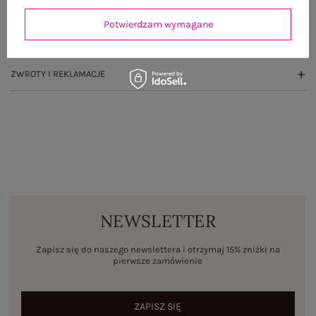
OPINIE O PRODUKCIE
(0)
Potwierdzam wymagane
WYSYŁKA I DOSTAWA
ZWROTY I REKLAMACJE
NEWSLETTER
Zapisz się do naszego newslettera i otrzymaj 15% zniżki na
pierwsze zamówienie
ZAPISZ SIĘ