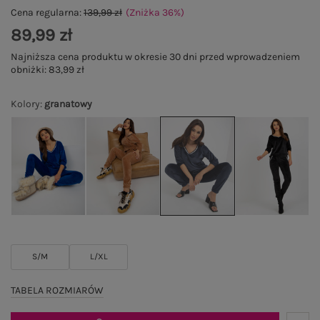
Cena regularna:
139,99 zł
(Zniżka
36
%
)
89,99 zł
Najniższa cena produktu w okresie 30 dni przed wprowadzeniem
obniżki:
83,99 zł
Kolory
:
granatowy
S/M
L/XL
TABELA ROZMIARÓW