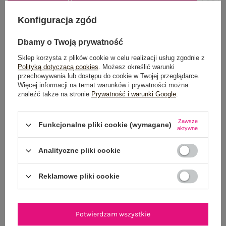
DODAJ DO KOSZYKA
Konfiguracja zgód
Możesz kupić także poprzez:
Dbamy o Twoją prywatność
Sklep korzysta z plików cookie w celu realizacji usług zgodnie z
Polityką dotyczącą cookies
. Możesz określić warunki
przechowywania lub dostępu do cookie w Twojej przeglądarce.
Dostawa
od 7,99 zł
Więcej informacji na temat warunków i prywatności można
znaleźć także na stronie
Prywatność i warunki Google
.
Do darmowej dostawy brakuje
200,00 zł
Wysyłka
jutro
Zawsze
Funkcjonalne pliki cookie (wymagane)
aktywne
100 dni na zwrot
Analityczne pliki cookie
Reklamowe pliki cookie
OPIS PRODUKTU
GŁÓWNE PARAMETRY
Potwierdzam wszystkie