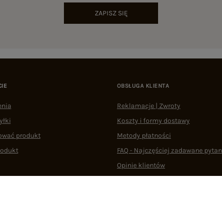
ZAPISZ SIĘ
CIE
OBSŁUGA KLIENTA
enia
Reklamacje | Zwroty
yłki
Koszty i formy dostawy
ować produkt
Metody płatności
rodukt
FAQ - Najczęściej zadawane pytan
Opinie klientów
Regulaminy
Odstąpienie od umowy