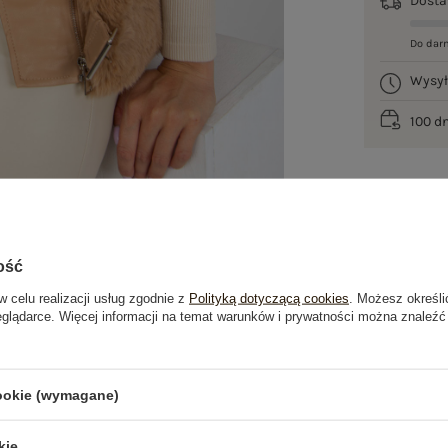
Dost
Do dar
Wysy
100 d
ość
w celu realizacji usług zgodnie z
Polityką dotyczącą cookies
. Możesz określi
eglądarce. Więcej informacji na temat warunków i prywatności można znaleźć
je
Opinie o produkcie
(0)
cookie (wymagane)
OSTATNIO OGLĄDANE
kie