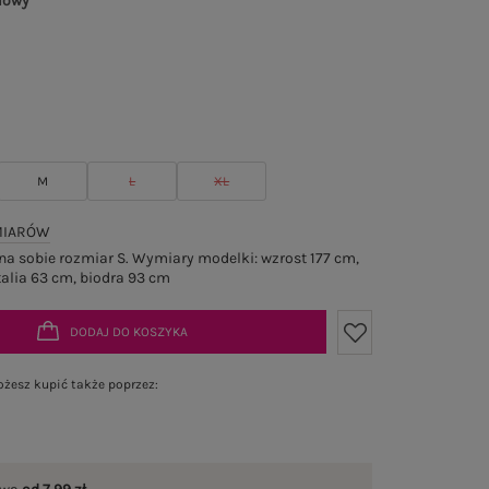
lowy
M
L
XL
MIARÓW
a sobie rozmiar S. Wymiary modelki: wzrost 177 cm,
talia 63 cm, biodra 93 cm
DODAJ DO KOSZYKA
żesz kupić także poprzez: