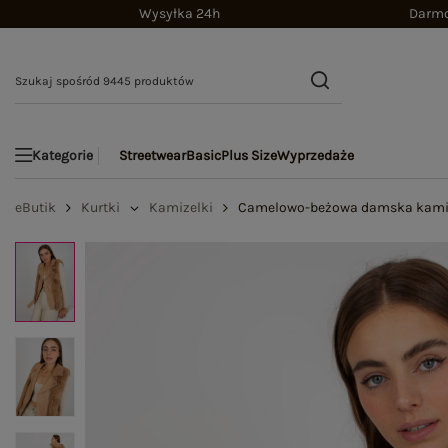
Wysyłka 24h
Darmo
Streetwear
Basic
Plus Size
Wyprzedaże
Kategorie
eButik
Kurtki
Kamizelki
Camelowo-beżowa damska kamize