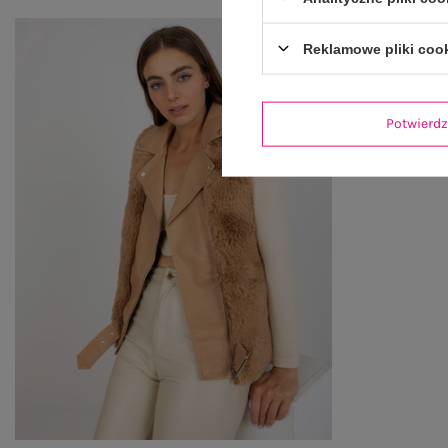
Reklamowe pliki coo
Potwier