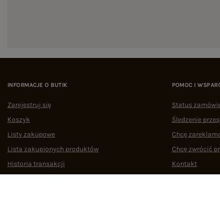
INFORMACJE O BUTIK
POMOC I WSPAR
Zarejestruj się
Status zamówi
Koszyk
Śledzenie przes
Listy zakupowe
Chcę zareklam
Lista zakupionych produktów
Chcę zwrócić p
Historia transakcji
Kontakt
Oferty pracy
Współpraca