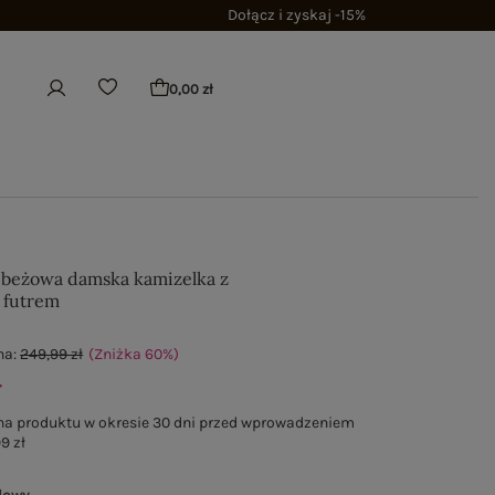
Dołącz i zyskaj -15%
0,00 zł
beżowa damska kamizelka z
z futrem
na:
249,99 zł
(Zniżka
60
%
)
ł
na produktu w okresie 30 dni przed wprowadzeniem
9 zł