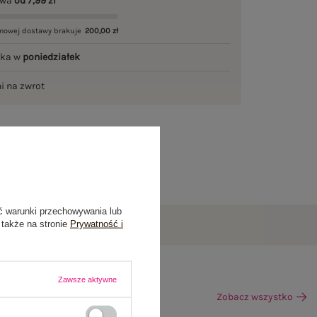
awa
od 7,99 zł
mowej dostawy brakuje
200,00 zł
łka w
poniedziałek
ni na zwrot
ć warunki przechowywania lub
 także na stronie
Prywatność i
Zawsze aktywne
Zobacz wszystko