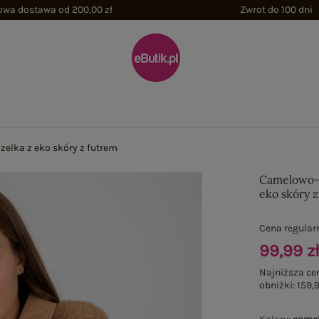
wa dostawa od 200,00 zł
Zwrot do 100 dni
lka z eko skóry z futrem
Camelowo-
eko skóry 
Cena regular
99,99 z
Najniższa ce
obniżki:
159,9