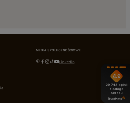
MEDIA SPOŁECZNOŚCIOWE
Linkedin
4.9
29 748
opinii
ia
z całego
okresu