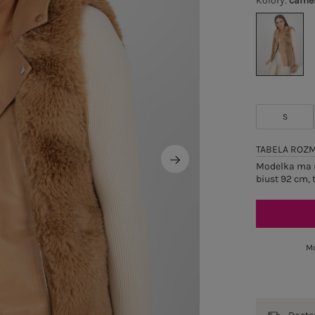
Kolory
:
came
S
TABELA ROZ
Modelka ma n
biust 92 cm, 
Mo