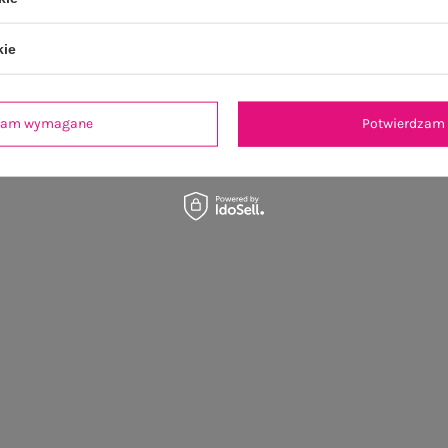
kie
dzam wymagane
Potwierdzam 