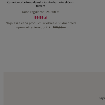
Camelowo-beżowa damska kamizelka z eko skóry z
futrem
Cena regularna:
249,99 zł
99,99 zł
Najniższa cena produktu w okresie 30 dni przed
wprowadzeniem obniżki:
159,99 zł
Zapi