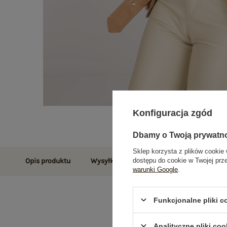
Konfiguracja zgód
Dbamy o Twoją prywatn
Sklep korzysta z plików cookie 
dostępu do cookie w Twojej prz
Opis produktu
Wysyłka i dostawa
Zwroty i reklamac
warunki Google
.
Funkcjonalne pliki 
Analityczne pliki coo