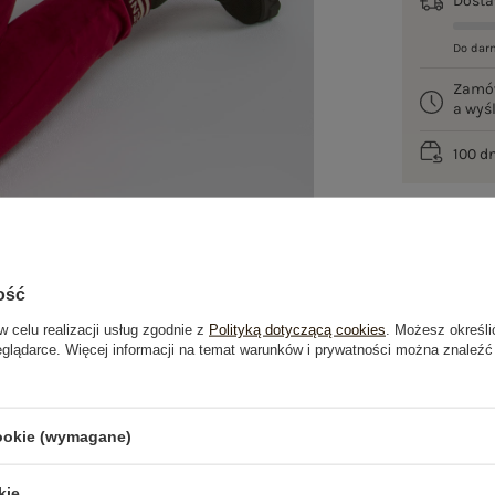
Dost
Do dar
Zamó
a wy
100 d
ość
w celu realizacji usług zgodnie z
Polityką dotyczącą cookies
. Możesz określi
eglądarce. Więcej informacji na temat warunków i prywatności można znaleźć
je
Opinie o produkcie
(0)
cookie (wymagane)
OSTATNIO OGLĄDANE
kie