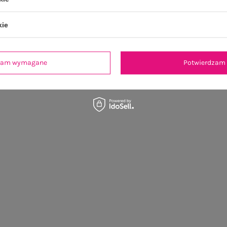
kie
dzam wymagane
Potwierdzam 