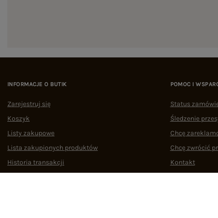
INFORMACJE O BUTIK
POMOC I WSPAR
Zarejestruj się
Status zamówi
Koszyk
Śledzenie przes
Listy zakupowe
Chcę zareklam
Lista zakupionych produktów
Chcę zwrócić p
Historia transakcji
Kontakt
Oferty pracy
Współpraca