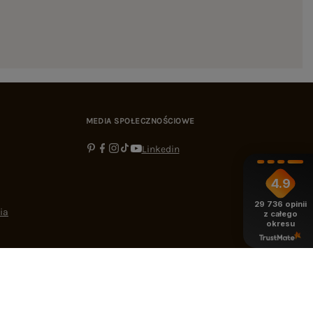
MEDIA SPOŁECZNOŚCIOWE
Linkedin
4.9
29 736
opinii
ia
z całego
okresu