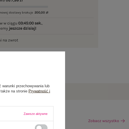
awa
od 7,99 zł
mowej dostawy brakuje
200,00 zł
w w ciągu
03:44:59 sek.
,
ślemy
jeszcze dzisiaj!
ni na zwrot
ć warunki przechowywania lub
 także na stronie
Prywatność i
Zawsze aktywne
Zobacz wszystko