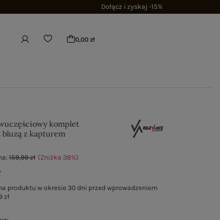
Dołącz i zyskaj -15%
0,00 zł
wuczęściowy komplet
 bluzą z kapturem
na:
159,99 zł
(Zniżka
38
%
)
ł
na produktu w okresie 30 dni przed wprowadzeniem
9 zł