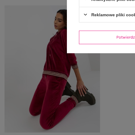
Reklamowe pliki coo
Potwier