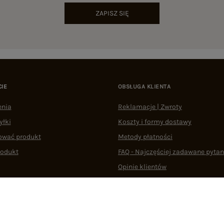
ZAPISZ SIĘ
CIE
OBSŁUGA KLIENTA
enia
Reklamacje | Zwroty
yłki
Koszty i formy dostawy
ować produkt
Metody płatności
rodukt
FAQ - Najczęściej zadawane pytan
Opinie klientów
Regulaminy
Odstąpienie od umowy