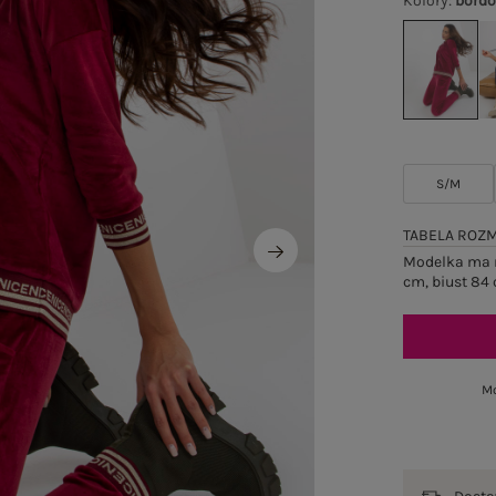
Kolory
:
bord
S/M
TABELA ROZ
Modelka ma n
cm, biust 84 
Mo