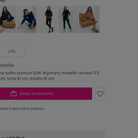
owy
L/XL
MIARÓW
a sobie rozmiar S/M. Wymiary modelki: wzrost 175
cm, talia 61 cm, biodra 91 cm
DODAJ DO KOSZYKA
żesz kupić także poprzez: