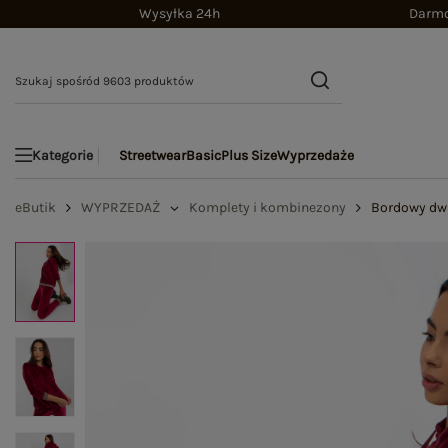
Wysyłka 24h
Darmo
Streetwear
Basic
Plus Size
Wyprzedaże
Kategorie
eButik
WYPRZEDAŻ
Komplety i kombinezony
Bordowy dwu