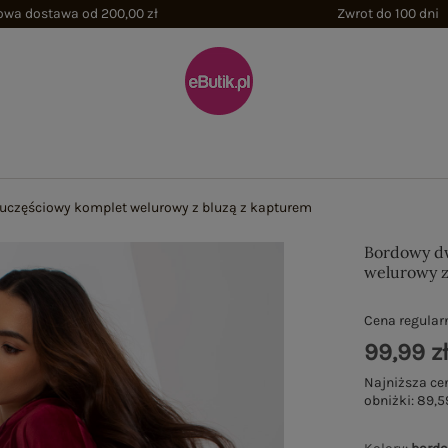
wa dostawa od 200,00 zł
Zwrot do 100 dni
częściowy komplet welurowy z bluzą z kapturem
Bordowy d
welurowy z
Cena regular
99,99 z
Najniższa ce
obniżki:
89,5