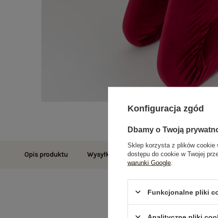
Konfiguracja zgód
Dbamy o Twoją prywatn
Sklep korzysta z plików cookie 
dostępu do cookie w Twojej prz
Opis produktu
Wysyłka i dostawa
Zwroty i reklamac
warunki Google
.
Funkcjonalne pliki 
Analityczne pliki coo