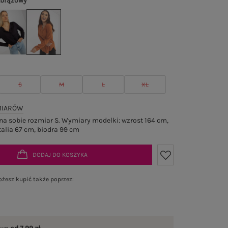
 brązowy
S
M
L
XL
MIARÓW
a sobie rozmiar S. Wymiary modelki: wzrost 164 cm,
talia 67 cm, biodra 99 cm
DODAJ DO KOSZYKA
żesz kupić także poprzez: