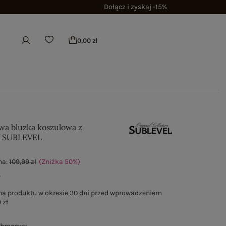
Dołącz i zyskaj -15%
0,00 zł
wa bluzka koszulowa z
V SUBLEVEL
na:
109,99 zł
(Zniżka
50
%
)
ł
na produktu w okresie 30 dni przed wprowadzeniem
 zł