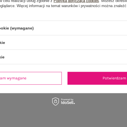
w celu realizacji usług zgodnie z
Polityką dotyczącą cookies
. Możesz określi
eglądarce. Więcej informacji na temat warunków i prywatności można znaleźć
cookie (wymagane)
kie
kie
dzam wymagane
Potwierdzam 