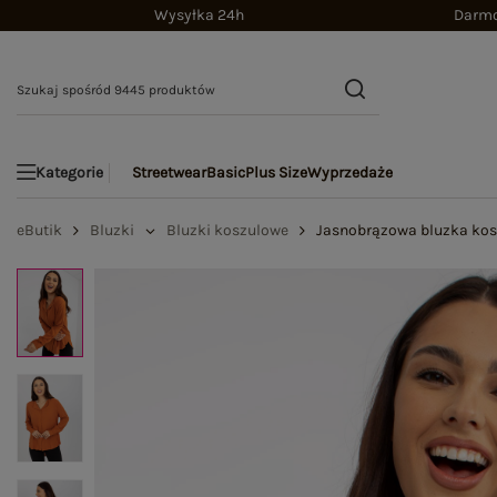
Wysyłka 24h
Darmo
Streetwear
Basic
Plus Size
Wyprzedaże
Kategorie
eButik
Bluzki
Bluzki koszulowe
Jasnobrązowa bluzka kos