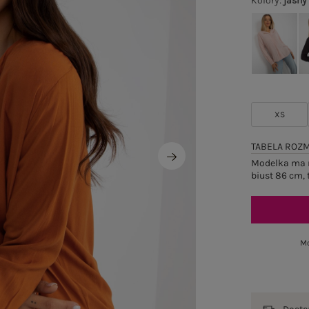
Kolory
:
jasny
XS
TABELA ROZ
Modelka ma n
biust 86 cm, 
Mo