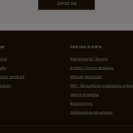
ZAPISZ SIĘ
CIE
OBSŁUGA KLIENTA
enia
Reklamacje | Zwroty
yłki
Koszty i formy dostawy
ować produkt
Metody płatności
rodukt
FAQ - Najczęściej zadawane pytan
Opinie klientów
Regulaminy
Odstąpienie od umowy