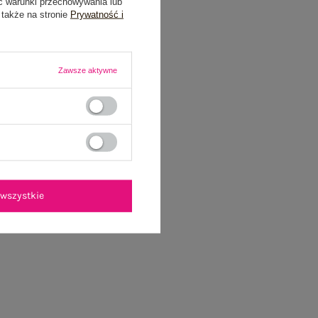
ć warunki przechowywania lub
 także na stronie
Prywatność i
Zawsze aktywne
wszystkie