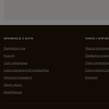
INFORMACJE O BUTIK
POMOC I WSPAR
Zarejestruj się
Status zamówi
Koszyk
Śledzenie przes
Listy zakupowe
Chcę zareklam
Lista zakupionych produktów
Chcę zwrócić p
Historia transakcji
Kontakt
Oferty pracy
Współpraca