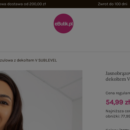
wa dostawa od 200,00 zł
Zwrot do 100 dni
zulowa z dekoltem V SUBLEVEL
Jasnobrązo
dekoltem 
Cena regular
54,99 z
Najniższa ce
obniżki:
77,99