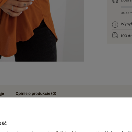
Dost
Do dar
Wysy
100 d
je
Opinie o produkcie
(0)
OSTATNIO OGLĄDANE
ość