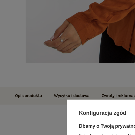
Opis produktu
Wysyłka i dostawa
Zwroty i reklamac
Konfiguracja zgód
Dbamy o Twoją prywatn