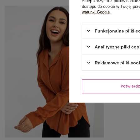
Sklep korzysta z plików cookie 
dostępu do cookie w Twojej prz
warunki Google
.
Funkcjonalne pliki 
Analityczne pliki coo
Reklamowe pliki coo
Potwier