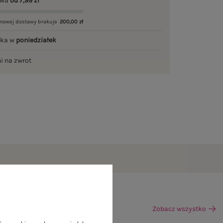
awa
od 7,99 zł
mowej dostawy brakuje
200,00 zł
łka w
poniedziałek
ni na zwrot
Zobacz wszystko