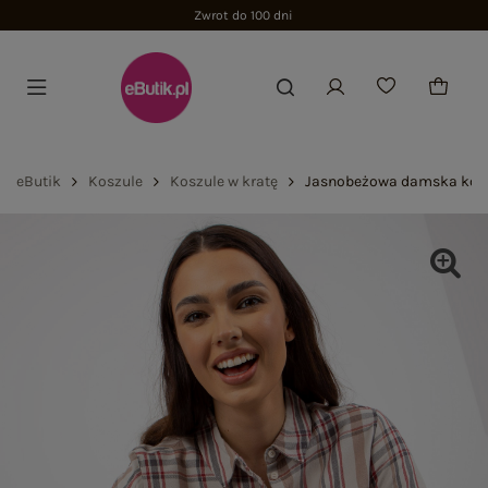
Zwrot do 100 dni
eButik
Koszule
Koszule w kratę
Jasnobeżowa damska koszu