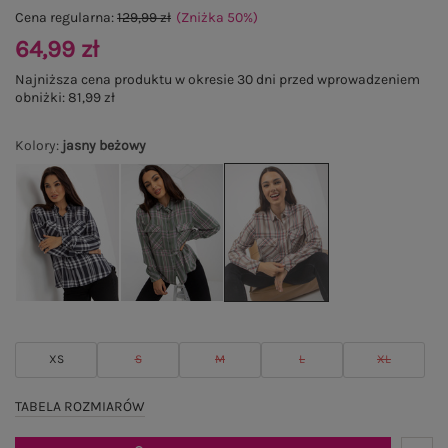
Cena regularna:
129,99 zł
(Zniżka
50
%
)
64,99 zł
Najniższa cena produktu w okresie 30 dni przed wprowadzeniem
obniżki:
81,99 zł
Kolory
:
jasny beżowy
XS
S
M
L
XL
TABELA ROZMIARÓW