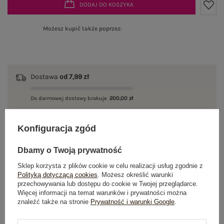
DODAJ DO KOSZYKA
Możesz kupić także poprzez:
Dostawa
od 7,99 zł
Do darmowej dostawy brakuje
200,00 zł
Wysyłka w
poniedziałek
Konfiguracja zgód
100 dni na zwrot
Dbamy o Twoją prywatność
Sklep korzysta z plików cookie w celu realizacji usług zgodnie z
Polityką dotyczącą cookies
. Możesz określić warunki
OPIS PRODUKTU
przechowywania lub dostępu do cookie w Twojej przeglądarce.
Więcej informacji na temat warunków i prywatności można
znaleźć także na stronie
Prywatność i warunki Google
.
GŁÓWNE PARAMETRY