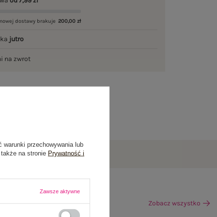
awa
od 7,99 zł
mowej dostawy brakuje
200,00 zł
łka
jutro
ni na zwrot
ć warunki przechowywania lub
 także na stronie
Prywatność i
Zawsze aktywne
Zobacz wszystko