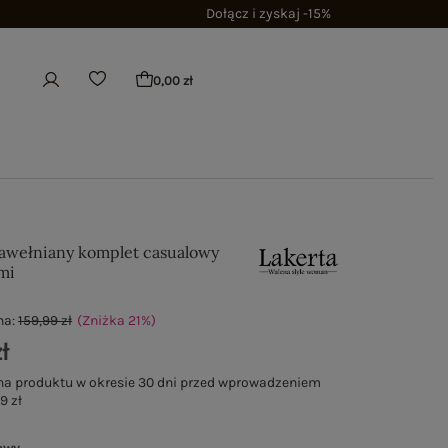
Dołącz i zyskaj -15%
0,00 zł
awełniany komplet casualowy
mi
na:
159,99 zł
(Zniżka
21
%
)
ł
na produktu w okresie 30 dni przed wprowadzeniem
9 zł