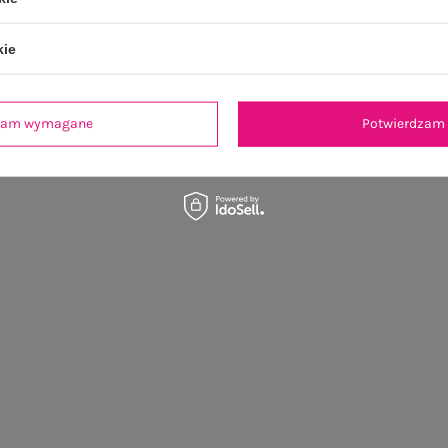
kie
dzam wymagane
Potwierdzam 