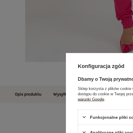
Konfiguracja zgód
Dbamy o Twoją prywatn
Sklep korzysta z plików cookie 
dostępu do cookie w Twojej prz
Opis produktu
Wysyłka i dostawa
Zwroty i reklamac
warunki Google
.
Funkcjonalne pliki 
Analityczne pliki coo