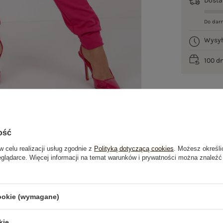
Dost
Do dar
Wysy
100 d
ość
w celu realizacji usług zgodnie z
Polityką dotyczącą cookies
. Możesz określi
eglądarce. Więcej informacji na temat warunków i prywatności można znaleźć
je
Opinie o produkcie
(0)
cookie (wymagane)
OSTATNIO OGLĄDANE
kie