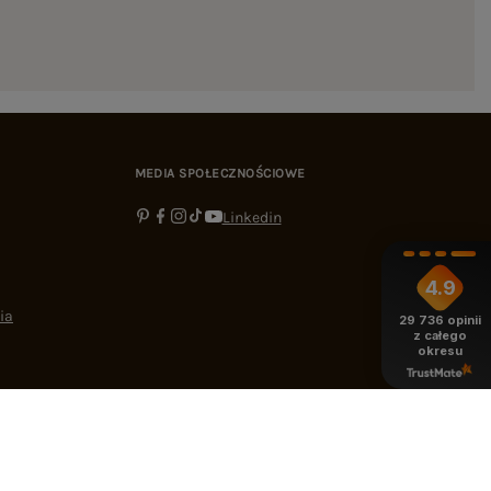
MEDIA SPOŁECZNOŚCIOWE
Linkedin
4.9
ia
29 736
opinii
z całego
okresu