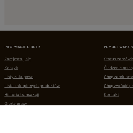
INFORMACJE O BUTIK
POMOC I WSPAR
Zarejestruj się
Status zamówi
Koszyk
Śledzenie przes
Listy zakupowe
Chcę zareklam
Lista zakupionych produktów
Chcę zwrócić p
Historia transakcji
Kontakt
Oferty pracy
Współpraca