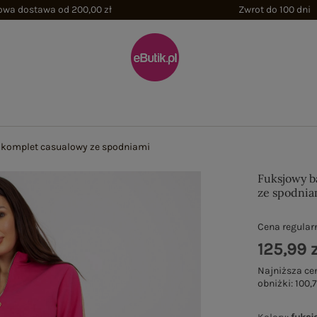
wa dostawa od 200,00 zł
Zwrot do 100 dni
 komplet casualowy ze spodniami
Fuksjowy b
ze spodnia
Cena regular
125,99 z
Najniższa ce
obniżki:
100,7