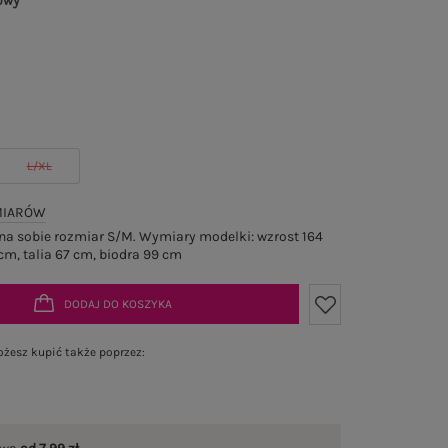
owy
L/XL
MIARÓW
a sobie rozmiar S/M. Wymiary modelki: wzrost 164
cm, talia 67 cm, biodra 99 cm
DODAJ DO KOSZYKA
żesz kupić także poprzez: