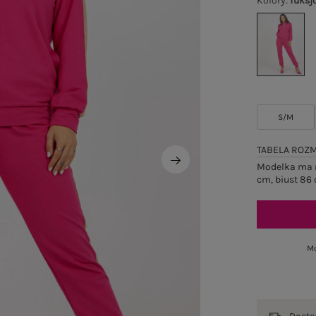
Kolory
:
fuksj
S/M
TABELA ROZ
Modelka ma n
cm, biust 86 
Mo