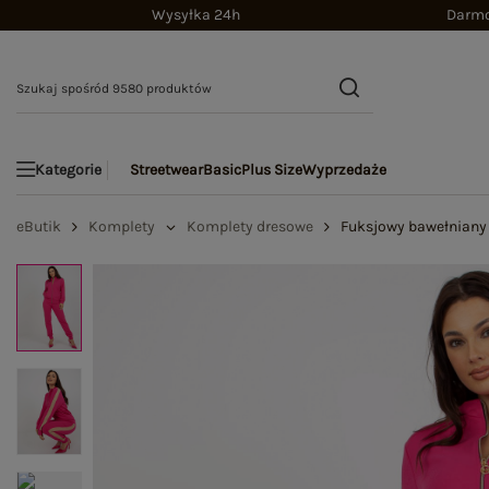
Wysyłka 24h
Darmo
Streetwear
Basic
Plus Size
Wyprzedaże
Kategorie
eButik
Komplety
Komplety dresowe
Fuksjowy bawełniany