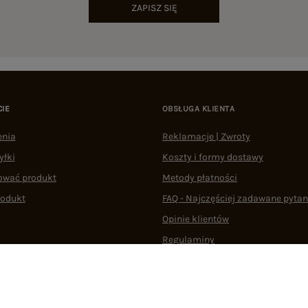
ZAPISZ SIĘ
CIE
OBSŁUGA KLIENTA
enia
Reklamacje | Zwroty
yłki
Koszty i formy dostawy
ować produkt
Metody płatności
rodukt
FAQ - Najczęściej zadawane pytan
Opinie klientów
Regulaminy
Odstąpienie od umowy