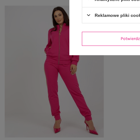
Reklamowe pliki coo
Potwier