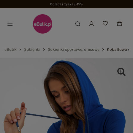
Dołącz i zyskaj -15%
eButik
Sukienki
Sukienki sportowe, dresowe
Kobaltowa dr