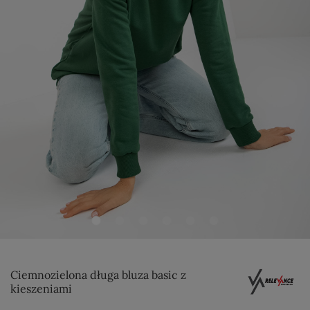
Ciemnozielona długa bluza basic z
kieszeniami