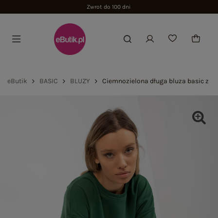
Zwrot do 100 dni
eButik
BASIC
BLUZY
Ciemnozielona długa bluza basic z k