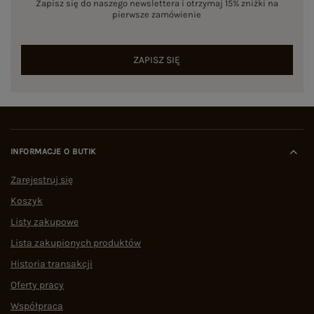
Zapisz się do naszego newslettera i otrzymaj 15% zniżki na
pierwsze zamówienie
ZAPISZ SIĘ
INFORMACJE O BUTIK
Zarejestruj się
Koszyk
Listy zakupowe
Lista zakupionych produktów
Historia transakcji
Oferty pracy
Współpraca