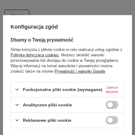
One size
Konfiguracja zgód
DODAJ DO KOSZYKA
Dbamy o Twoją prywatność
Możesz kupić także poprzez:
Sklep korzysta z plików cookie w celu realizacji usług zgodnie z
Polityką dotyczącą cookies
. Możesz określić warunki
przechowywania lub dostępu do cookie w Twojej przeglądarce.
Więcej informacji na temat warunków i prywatności można
znaleźć także na stronie
Prywatność i warunki Google
.
Dostawa
od 7,99 zł
Zawsze
Funkcjonalne pliki cookie (wymagane)
Do darmowej dostawy brakuje
200,00 zł
aktywne
Wysyłka w
poniedziałek
Analityczne pliki cookie
100 dni na zwrot
Reklamowe pliki cookie