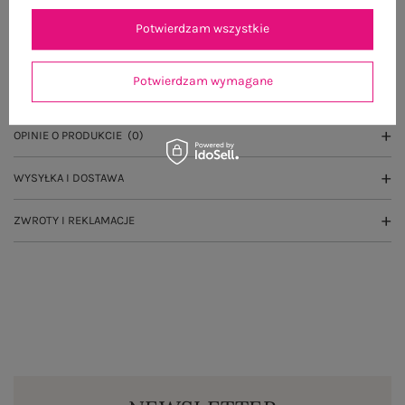
Potwierdzam wszystkie
OPIS PRODUKTU
Potwierdzam wymagane
GŁÓWNE PARAMETRY
OPINIE O PRODUKCIE
(0)
WYSYŁKA I DOSTAWA
ZWROTY I REKLAMACJE