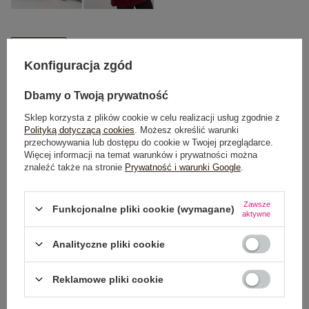
One size
Konfiguracja zgód
DODAJ DO KOSZYKA
Dbamy o Twoją prywatność
Sklep korzysta z plików cookie w celu realizacji usług zgodnie z
Możesz kupić także poprzez:
Polityką dotyczącą cookies
. Możesz określić warunki
przechowywania lub dostępu do cookie w Twojej przeglądarce.
Więcej informacji na temat warunków i prywatności można
znaleźć także na stronie
Prywatność i warunki Google
.
Dostawa
od 7,99 zł
Zawsze
Funkcjonalne pliki cookie (wymagane)
aktywne
Do darmowej dostawy brakuje
200,00 zł
Analityczne pliki cookie
Zamów w ciągu
02:26:09 sek.
,
a wyślemy
jeszcze dzisiaj!
Reklamowe pliki cookie
100 dni na zwrot