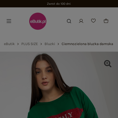
Zwrot do 100 dni
eButik
PLUS SIZE
Bluzki
Ciemnozielona bluzka damska plus