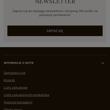
NEWSLETTER
Zapisz się do naszego newslettera i otrzymaj 15% zniżki na
pierwsze zamówienie
ZAPISZ SIĘ
INFORMACJE O BUTIK
Zarejestruj się
Koszyk
Listy zakupowe
Lista zakupionych produktów
Historia transakcji
Oferty pracy