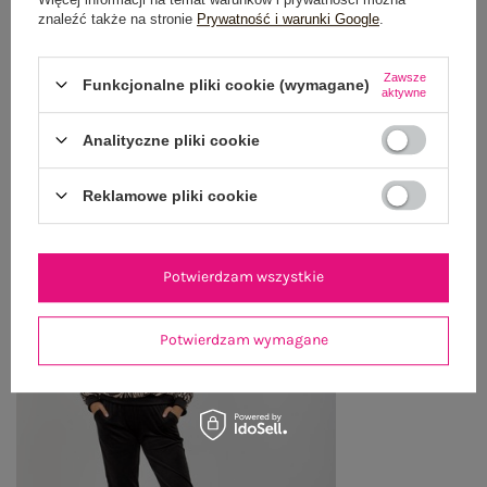
WYSYŁKA I DOSTAWA
znaleźć także na stronie
Prywatność i warunki Google
.
ZWROTY I REKLAMACJE
Zawsze
Funkcjonalne pliki cookie (wymagane)
aktywne
Analityczne pliki cookie
OSTATNIO OGLĄDANE
Zobacz wszystko
Reklamowe pliki cookie
Potwierdzam wszystkie
Potwierdzam wymagane