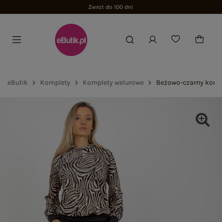
Zwrot do 100 dni
eButik
Komplety
Komplety welurowe
Beżowo-czarny komp