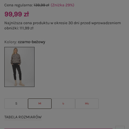
Cena regularna:
139,99 zł
(Zniżka
29
%
)
99,99 zł
Najniższa cena produktu w okresie 30 dni przed wprowadzeniem
obniżki:
111,99 zł
Kolory
:
czarno-beżowy
S
M
L
XL
TABELA ROZMIARÓW