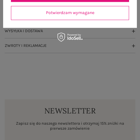
GŁÓWNE PARAMETRY
Potwierdzam wymagane
OPINIE O PRODUKCIE
(1)
WYSYŁKA I DOSTAWA
ZWROTY I REKLAMACJE
NEWSLETTER
Zapisz się do naszego newslettera i otrzymaj 15% zniżki na
pierwsze zamówienie