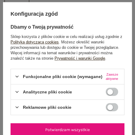
Konfiguracja zgód
DODAJ DO KOSZYKA
Dbamy o Twoją prywatność
Możesz kupić także poprzez:
Sklep korzysta z plików cookie w celu realizacji usług zgodnie z
Polityką dotyczącą cookies
. Możesz określić warunki
przechowywania lub dostępu do cookie w Twojej przeglądarce.
Więcej informacji na temat warunków i prywatności można
znaleźć także na stronie
Prywatność i warunki Google
.
Dostawa
od 7,99 zł
Do darmowej dostawy brakuje
200,00 zł
Zawsze
Funkcjonalne pliki cookie (wymagane)
aktywne
Wysyłka w
poniedziałek
Analityczne pliki cookie
100 dni na zwrot
Reklamowe pliki cookie
OPIS PRODUKTU
Potwierdzam wszystkie