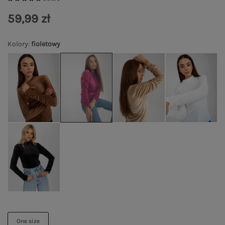
59,99 zł
Kolory
:
fioletowy
One size