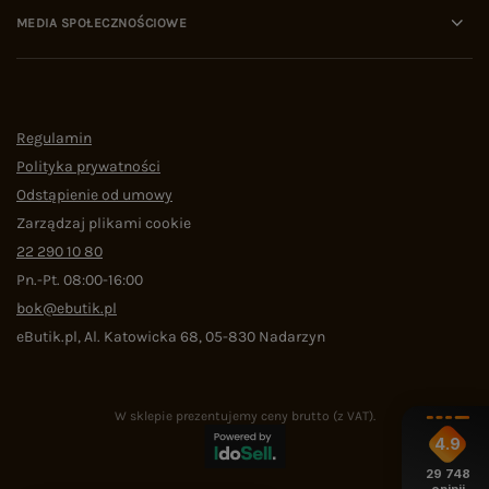
MEDIA SPOŁECZNOŚCIOWE
Regulamin
Polityka prywatności
Odstąpienie od umowy
Zarządzaj plikami cookie
22 290 10 80
Pn.-Pt. 08:00-16:00
bok@ebutik.pl
eButik.pl
,
Al. Katowicka 68
,
05-830
Nadarzyn
W sklepie prezentujemy ceny brutto (z VAT).
4.9
29 748
opinii