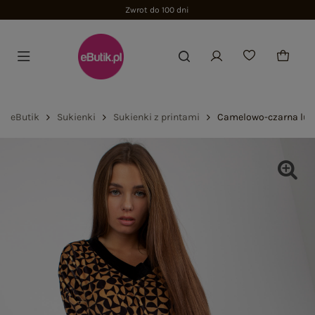
Zwrot do 100 dni
eButik
Sukienki
Sukienki z printami
Camelowo-czarna luź