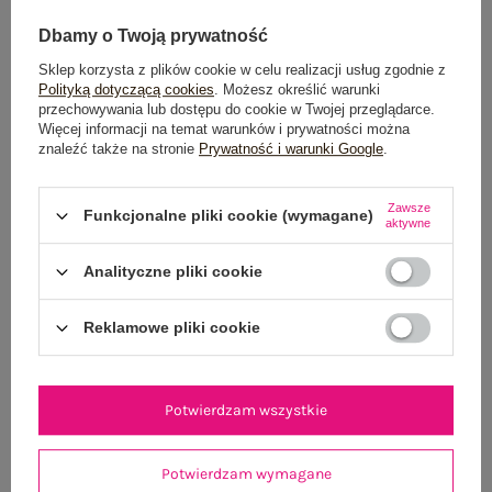
Dbamy o Twoją prywatność
Sklep korzysta z plików cookie w celu realizacji usług zgodnie z
Dostawa
od 7,99 zł
Polityką dotyczącą cookies
. Możesz określić warunki
przechowywania lub dostępu do cookie w Twojej przeglądarce.
Więcej informacji na temat warunków i prywatności można
Do darmowej dostawy brakuje
200,00 zł
znaleźć także na stronie
Prywatność i warunki Google
.
Wysyłka
jutro
Zawsze
Funkcjonalne pliki cookie (wymagane)
100 dni na zwrot
aktywne
Analityczne pliki cookie
OPIS PRODUKTU
Reklamowe pliki cookie
GŁÓWNE PARAMETRY
Potwierdzam wszystkie
OPINIE O PRODUKCIE
(0)
Potwierdzam wymagane
WYSYŁKA I DOSTAWA