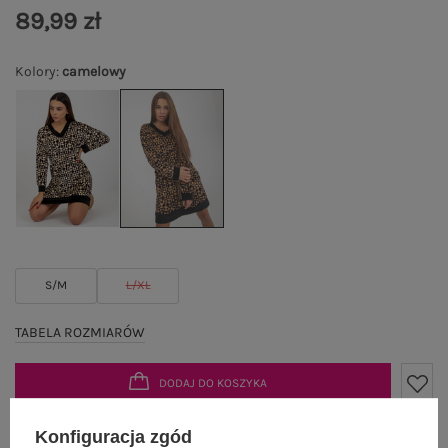
89,99 zł
Kolory
:
camelowy
S/M
L/XL
TABELA ROZMIARÓW
DODAJ DO KOSZYKA
Możesz kupić także poprzez:
Konfiguracja zgód