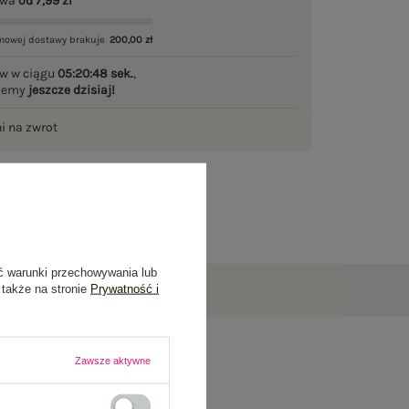
awa
od 7,99 zł
mowej dostawy brakuje
200,00 zł
w w ciągu
05:20:47 sek.
,
ślemy
jeszcze dzisiaj!
ni na zwrot
ć warunki przechowywania lub
 także na stronie
Prywatność i
Zawsze aktywne