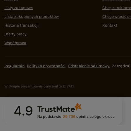
Listy zakupowe
Chcę zareklam
Lista zakupionych produktów
Chcę zwrócić p
Historia transakcji
Kontakt
Oferty pracy
Współpraca
Regulamin
Polityka prywatności
Odstąpienie od umowy
Zarządzaj
W sklepie prezentujemy ceny brutto (z VAT).
4.9
Na podstawie
29 736
opinii
z całego okresu