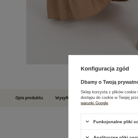
Konfiguracja zgód
Dbamy o Twoją prywatn
Sklep korzysta z plików cookie 
dostępu do cookie w Twojej prz
Opis produktu
Wysyłka i dostawa
Zwroty i reklamac
warunki Google
.
Funkcjonalne pliki 
Analityczne pliki coo