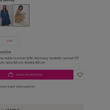
ny beżowy
L/XL
MIARÓW
a sobie rozmiar S/M. Wymiary modelki: wzrost 177
cm, talia 62 cm, biodra 89 cm
DODAJ DO KOSZYKA
żesz kupić także poprzez: