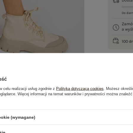
Dost
Do dar
Zamó
a wy
100 d
ość
w celu realizacji usług zgodnie z
Polityką dotyczącą cookies
. Możesz określi
eglądarce. Więcej informacji na temat warunków i prywatności można znaleźć
je
Opinie o produkcie
(0)
cookie (wymagane)
kie