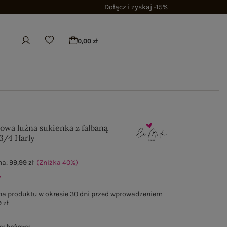
Dołącz i zyskaj -15%
0,00 zł
wa luźna sukienka z falbaną
3/4 Harly
na:
99,99 zł
(Zniżka
40
%
)
ł
na produktu w okresie 30 dni przed wprowadzeniem
 zł