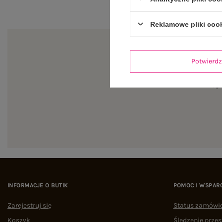
Reklamowe pliki coo
Potwier
Zapi
INFORMACJE O BUTIK
POMOC I WSPAR
Zarejestruj się
Status zamówi
Koszyk
Śledzenie przes