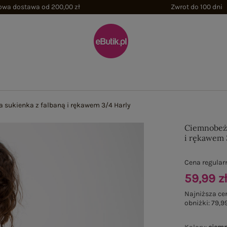
wa dostawa od 200,00 zł
Zwrot do 100 dni
sukienka z falbaną i rękawem 3/4 Harly
Ciemnobeżo
i rękawem 
Cena regular
59,99 z
Najniższa ce
obniżki:
79,99