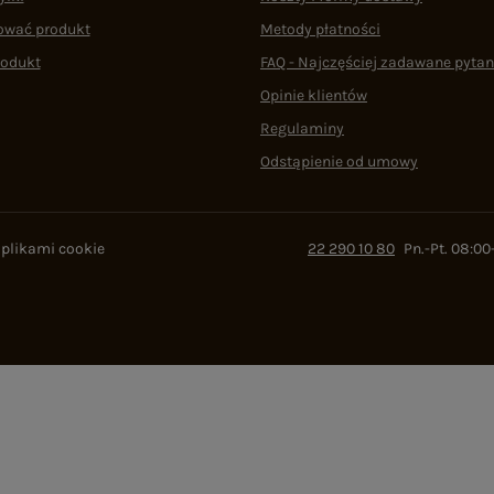
ować produkt
Metody płatności
rodukt
FAQ - Najczęściej zadawane pytan
Opinie klientów
Regulaminy
Odstąpienie od umowy
 plikami cookie
22 290 10 80
Pn.-Pt. 08:00