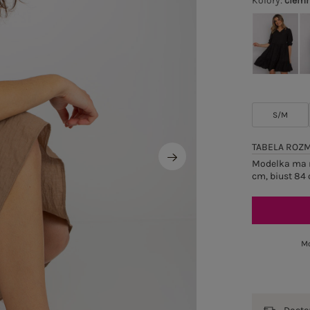
Kolory
:
ciem
S/M
TABELA ROZ
Modelka ma n
cm, biust 84 
Mo