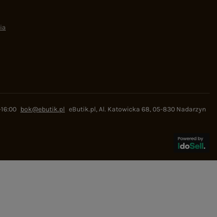
ia
-16:00
bok@ebutik.pl
eButik.pl
,
Al. Katowicka 68
,
05-830
Nadarzyn