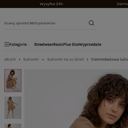
Wysyłka 24h
Darmo
Streetwear
Basic
Plus Size
Wyprzedaże
Kategorie
eButik
Sukienki
Sukienki na co dzień
Ciemnobeżowa luźna 