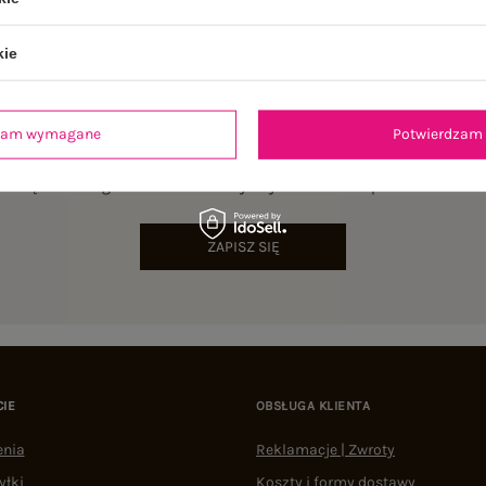
kie
dzam wymagane
Potwierdzam 
NEWSLETTER
sz się do naszego newslettera i otrzymaj 15% zniżki na pierwsze zamów
ZAPISZ SIĘ
CIE
OBSŁUGA KLIENTA
enia
Reklamacje | Zwroty
yłki
Koszty i formy dostawy