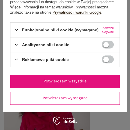
przechowywania lub dostępu do cookie w Twojej przeglądarce.
OPINIE O PRODUKCIE
(0)
Więcej informacji na temat warunków i prywatności można
znaleźć także na stronie
Prywatność i warunki Google
.
WYSYŁKA I DOSTAWA
Zawsze
Funkcjonalne pliki cookie (wymagane)
ZWROTY I REKLAMACJE
aktywne
Analityczne pliki cookie
OSTATNIO OGLĄDANE
Reklamowe pliki cookie
Zobacz wszystko
Potwierdzam wszystkie
Potwierdzam wymagane