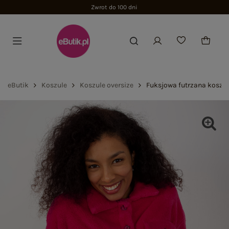
Zwrot do 100 dni
eButik
Koszule
Koszule oversize
Fuksjowa futrzana koszul