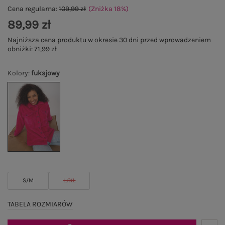
Cena regularna:
109,99 zł
(Zniżka
18
%
)
89,99 zł
Najniższa cena produktu w okresie 30 dni przed wprowadzeniem
obniżki:
71,99 zł
Kolory
:
fuksjowy
S/M
L/XL
TABELA ROZMIARÓW