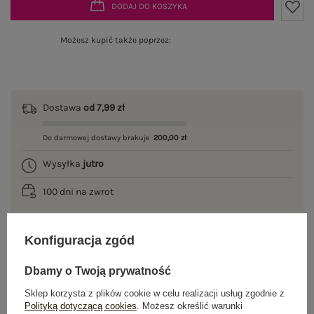
DODAJ DO KOSZYKA
Możesz kupić także poprzez:
Dostawa
od 7,99 zł
Do darmowej dostawy brakuje
200,00 zł
Wysyłka
jutro
100 dni na zwrot
Konfiguracja zgód
OPIS PRODUKTU
Dbamy o Twoją prywatność
GŁÓWNE PARAMETRY
Sklep korzysta z plików cookie w celu realizacji usług zgodnie z
Polityką dotyczącą cookies
. Możesz określić warunki