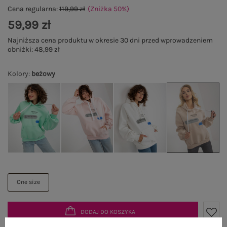
Cena regularna:
119,99 zł
(Zniżka
50
%
)
59,99 zł
Najniższa cena produktu w okresie 30 dni przed wprowadzeniem
obniżki:
48,99 zł
Kolory
:
beżowy
One size
DODAJ DO KOSZYKA