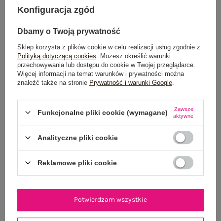
Konfiguracja zgód
Możesz kupić także poprzez:
Dbamy o Twoją prywatność
Sklep korzysta z plików cookie w celu realizacji usług zgodnie z
Dostawa
od 7,99 zł
Polityką dotyczącą cookies
. Możesz określić warunki
przechowywania lub dostępu do cookie w Twojej przeglądarce.
Więcej informacji na temat warunków i prywatności można
Do darmowej dostawy brakuje
200,00 zł
znaleźć także na stronie
Prywatność i warunki Google
.
Wysyłka
jutro
Zawsze
Funkcjonalne pliki cookie (wymagane)
100 dni na zwrot
aktywne
Analityczne pliki cookie
OPIS PRODUKTU
Reklamowe pliki cookie
GŁÓWNE PARAMETRY
Potwierdzam wszystkie
OPINIE O PRODUKCIE
(0)