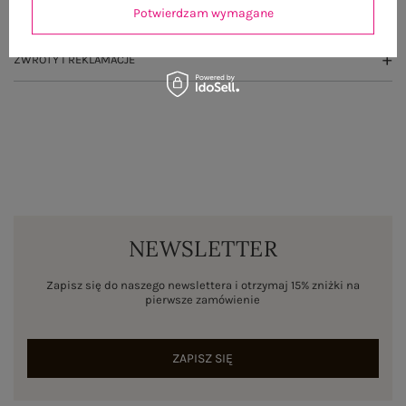
Potwierdzam wymagane
WYSYŁKA I DOSTAWA
ZWROTY I REKLAMACJE
NEWSLETTER
Zapisz się do naszego newslettera i otrzymaj 15% zniżki na
pierwsze zamówienie
ZAPISZ SIĘ