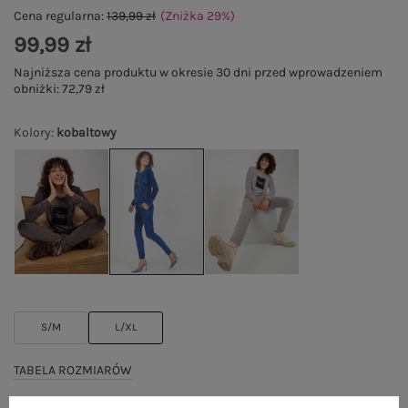
Cena regularna:
139,99 zł
(Zniżka
29
%
)
99,99 zł
Najniższa cena produktu w okresie 30 dni przed wprowadzeniem
obniżki:
72,79 zł
Kolory
:
kobaltowy
S/M
L/XL
TABELA ROZMIARÓW