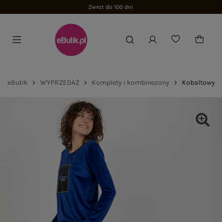
Zwrot do 100 dni
eButik
WYPRZEDAŻ
Komplety i kombinezony
Kobaltowy d