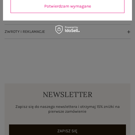
OPINIE O PRODUKCIE
(0)
Potwierdzam wymagane
WYSYŁKA I DOSTAWA
ZWROTY I REKLAMACJE
NEWSLETTER
Zapisz się do naszego newslettera i otrzymaj 15% zniżki na
pierwsze zamówienie
ZAPISZ SIĘ