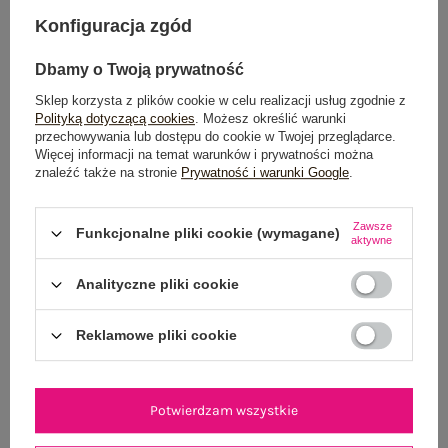
DODAJ DO KOSZYKA
Konfiguracja zgód
Możesz kupić także poprzez:
Dbamy o Twoją prywatność
Sklep korzysta z plików cookie w celu realizacji usług zgodnie z
Polityką dotyczącą cookies
. Możesz określić warunki
przechowywania lub dostępu do cookie w Twojej przeglądarce.
Dostawa
od 7,99 zł
Więcej informacji na temat warunków i prywatności można
znaleźć także na stronie
Prywatność i warunki Google
.
Do darmowej dostawy brakuje
200,00 zł
Zawsze
Wysyłka w
poniedziałek
Funkcjonalne pliki cookie (wymagane)
aktywne
100 dni na zwrot
Analityczne pliki cookie
Reklamowe pliki cookie
OPIS PRODUKTU
Potwierdzam wszystkie
GŁÓWNE PARAMETRY