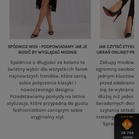
SPÓDNICE MIDI - PODPOWIADAMY JAK JE
JAK CZYTAĆ ETYKIET
NOSIĆ BY WYGLĄDAĆ MODNIE
UBRAŃ ONLINE? PRZ
Spódnice o długości za kolano to
Zakupy modowe w
świetny wybór dla wszystkich fanek
ogromną swobodę, a
najnowszych trendów, które cenią
jednym kluczowy
sobie połączenie klasyki i
przed odebranie
nowoczesnego designu.
się, że wybrana 
Przedstawiamy pomysły na letnie
dłużej niż jeden 
stylizacje, które przypadną do gustu
świadomych decyzj
fashionistkom ceniącym sobie
czytania składó
oryginalny styl.
rzetelnych standa
Sprawdź, na co
4.9
robiąc zaku
29 748
opinii