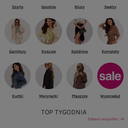
Szorty
Spodnie
Bluzy
Swetry
Garnitury
Koszule
Spódnice
Komplety
Kurtki
Marynarki
Płaszcze
Wyprzedaż
TOP TYGODNIA
Zobacz wszystko