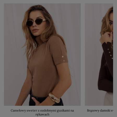
Camelowy sweter z ozdobnymi guzikami na
Brązowy damski swet
rękawach