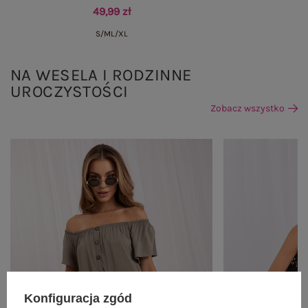
49,99 zł
S/M
L/XL
NA WESELA I RODZINNE
UROCZYSTOŚCI
Zobacz wszystko
Konfiguracja zgód