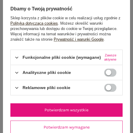
Dbamy o Twoją prywatność
Sklep korzysta z plików cookie w celu realizacji usług zgodnie z
Polityką dotyczącą cookies
. Możesz określić warunki
przechowywania lub dostępu do cookie w Twojej przeglądarce.
Więcej informacji na temat warunków i prywatności można
znaleźć także na stronie
Prywatność i warunki Google
.
Khaki damska sukienka oversize na lato SUBLEVEL
Jasnoniebieski baw
Zawsze
49,99 zł
Funkcjonalne pliki cookie (wymagane)
aktywne
XS
S
M
L
Analityczne pliki cookie
Reklamowe pliki cookie
Potwierdzam wszystkie
Potwierdzam wymagane