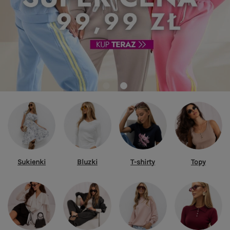
Sukienki
Bluzki
T-shirty
Topy