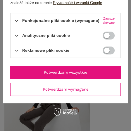
WYSYŁKA I DOSTAWA
znaleźć także na stronie
Prywatność i warunki Google
.
ZWROTY I REKLAMACJE
Zawsze
Funkcjonalne pliki cookie (wymagane)
aktywne
Analityczne pliki cookie
OSTATNIO OGLĄDANE
Zobacz wszystko
Reklamowe pliki cookie
Potwierdzam wszystkie
Potwierdzam wymagane