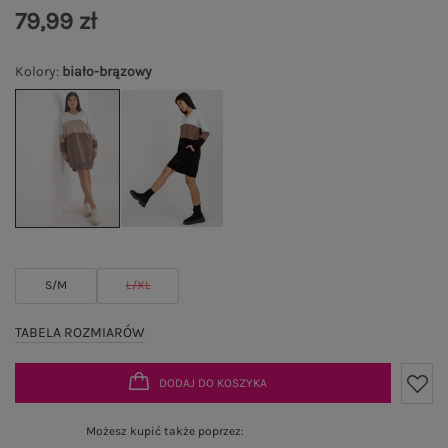
79,99 zł
Kolory
:
biało-brązowy
S/M
L/XL
TABELA ROZMIARÓW
DODAJ DO KOSZYKA
Możesz kupić także poprzez: