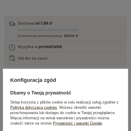
Dostawa
od 7,99 zł
Do darmowej dostawy brakuje
200,00 zł
Wysyłka w
poniedziałek
100 dni na zwrot
Konfiguracja zgód
OPIS PRODUKTU
Dbamy o Twoją prywatność
GŁÓWNE PARAMETRY
Sklep korzysta z plików cookie w celu realizacji usług zgodnie z
Polityką dotyczącą cookies
. Możesz określić warunki
OPINIE O PRODUKCIE
(0)
przechowywania lub dostępu do cookie w Twojej przeglądarce.
Więcej informacji na temat warunków i prywatności można
znaleźć także na stronie
Prywatność i warunki Google
.
WYSYŁKA I DOSTAWA