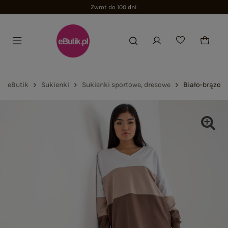
Zwrot do 100 dni
eButik
Sukienki
Sukienki sportowe, dresowe
Biało-brązowa