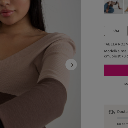
S/M
TABELA ROZ
Modelka ma n
cm, biust 73 
Mo
Dost
Do dar