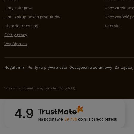
Listy zakupowe
Chcę zareklam
Lista zakupionych produktów
Chcę zwrócić p
Historia transakcji
Kontakt
Oferty pracy
Współpraca
Regulamin
Polityka prywatności
Odstąpienie od umowy
Zarządzaj
W sklepie prezentujemy ceny brutto (z VAT).
4.9
Na podstawie
29 736
opinii
z całego okresu