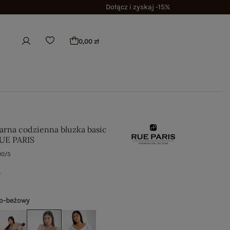
Dołącz i zyskaj -15%
0,00 zł
rna codzienna bluzka basic
RUE PARIS
00/5
ł
o-beżowy