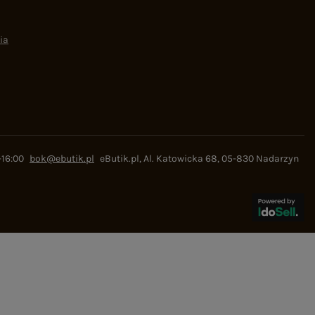
ia
-16:00
bok@ebutik.pl
eButik.pl
,
Al. Katowicka 68
,
05-830
Nadarzyn