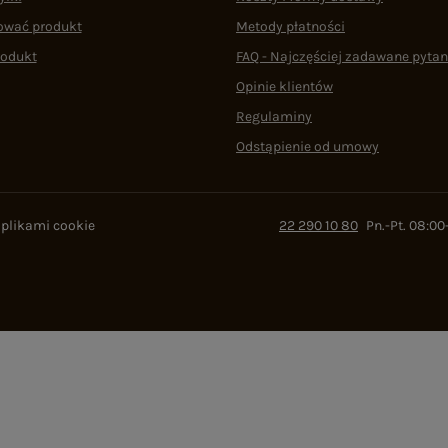
ować produkt
Metody płatności
rodukt
FAQ - Najczęściej zadawane pytan
Opinie klientów
Regulaminy
Odstąpienie od umowy
 plikami cookie
22 290 10 80
Pn.-Pt. 08:00