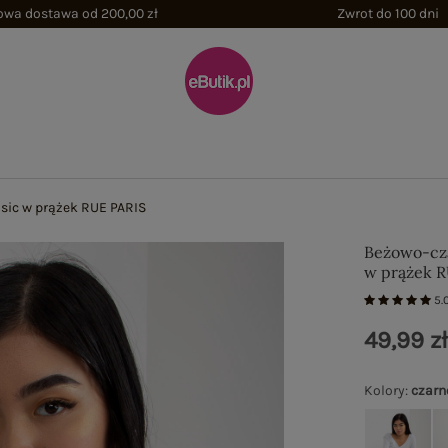
wa dostawa od 200,00 zł
Zwrot do 100 dni
sic w prążek RUE PARIS
Beżowo-cza
w prążek 
5.
49,99 z
Kolory
:
czarn