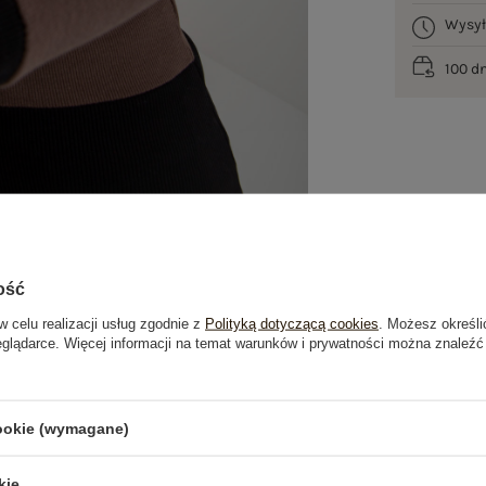
Wysy
100 d
ość
w celu realizacji usług zgodnie z
Polityką dotyczącą cookies
. Możesz określi
eglądarce. Więcej informacji na temat warunków i prywatności można znaleźć
je
Opinie o produkcie
(2)
cookie (wymagane)
kie