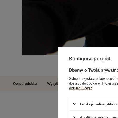
Konfiguracja zgód
Dbamy o Twoją prywatn
Sklep korzysta z plików cookie 
dostępu do cookie w Twojej prz
Opis produktu
Wysyłka i dostawa
Zwroty i reklamac
warunki Google
.
Funkcjonalne pliki 
Analityczne pliki coo