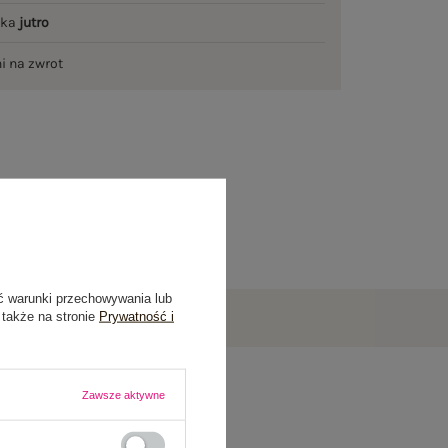
łka
jutro
ni na zwrot
ć warunki przechowywania lub
 także na stronie
Prywatność i
Zawsze aktywne