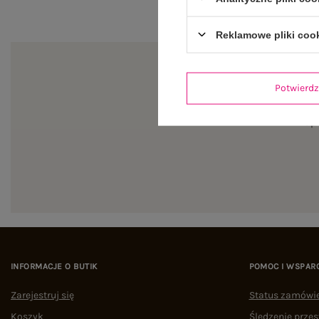
Reklamowe pliki coo
Potwier
Zapi
INFORMACJE O BUTIK
POMOC I WSPAR
Zarejestruj się
Status zamówi
Koszyk
Śledzenie przes