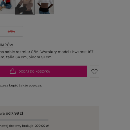
L/XL
MIARÓW
a sobie rozmiar S/M. Wymiary modelki: wzrost 167
cm, talia 64 cm, biodra 91 cm
DODAJ DO KOSZYKA
żesz kupić także poprzez:
awa
od 7,99 zł
mowej dostawy brakuje
200,00 zł