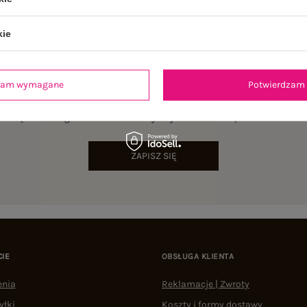
kie
dzam wymagane
Potwierdzam 
NEWSLETTER
sz się do naszego newslettera i otrzymaj 15% zniżki na pierwsze zamów
ZAPISZ SIĘ
CIE
OBSŁUGA KLIENTA
enia
Reklamacje | Zwroty
yłki
Koszty i formy dostawy