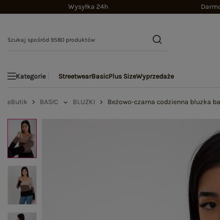
Wysyłka 24h
Darmo
Streetwear
Basic
Plus Size
Wyprzedaże
Kategorie
eButik
BASIC
BLUZKI
Beżowo-czarna codzienna bluzka ba