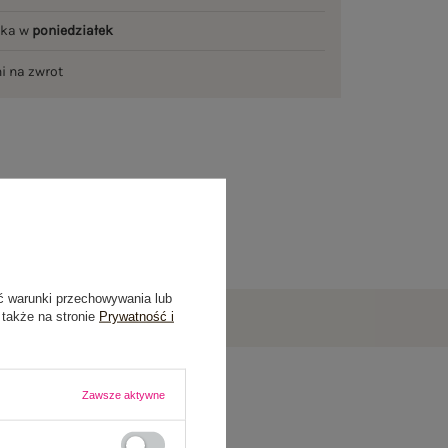
łka w
poniedziałek
ni na zwrot
ć warunki przechowywania lub
 także na stronie
Prywatność i
Zawsze aktywne