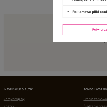
Reklamowe pliki coo
Potwier
Zapi
INFORMACJE O BUTIK
POMOC I WSPAR
Zarejestruj się
Status zamówi
Koszyk
Śledzenie przes