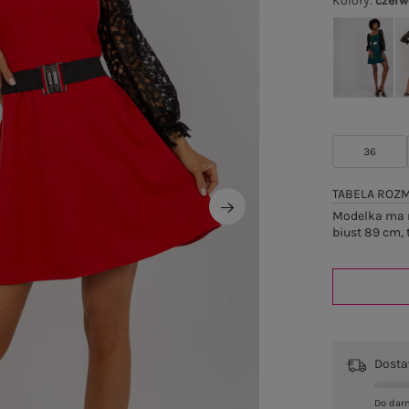
Kolory
:
czer
36
TABELA ROZ
Modelka ma n
biust 89 cm, 
Dost
Do dar