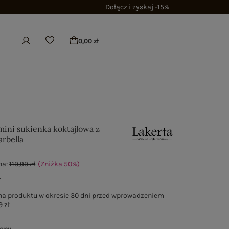
Dołącz i zyskaj -15%
0,00 zł
ini sukienka koktajlowa z
rbella
na:
119,99 zł
(Zniżka
50
%
)
ł
na produktu w okresie 30 dni przed wprowadzeniem
9 zł