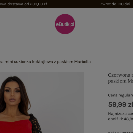
wa dostawa od 200,00 zł
Zwrot do 100 dni
a mini sukienka koktajlowa z paskiem Marbella
Czerwona m
paskiem Ma
Cena regular
59,99 z
Najniższa ce
obniżki:
48,9