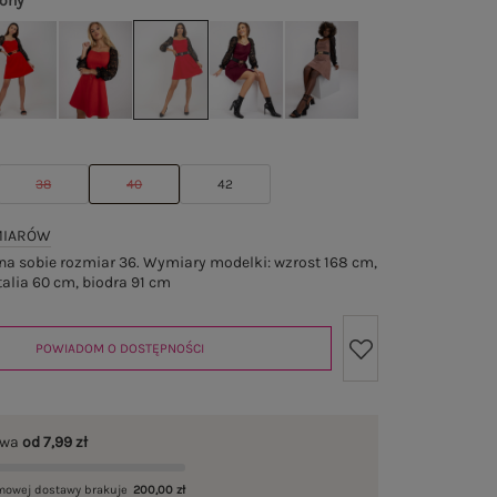
wony
38
40
42
MIARÓW
a sobie rozmiar 36. Wymiary modelki: wzrost 168 cm,
talia 60 cm, biodra 91 cm
POWIADOM O DOSTĘPNOŚCI
awa
od 7,99 zł
mowej dostawy brakuje
200,00 zł