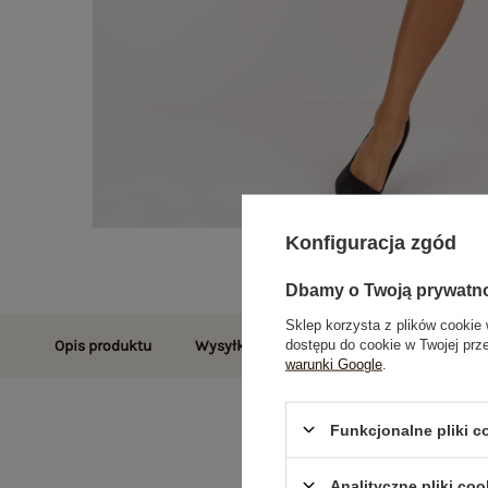
Konfiguracja zgód
Dbamy o Twoją prywatn
Sklep korzysta z plików cookie 
dostępu do cookie w Twojej prz
Opis produktu
Wysyłka i dostawa
Zwroty i reklamac
warunki Google
.
Funkcjonalne pliki 
Analityczne pliki coo