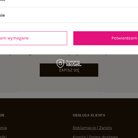
kie
dzam wymagane
Potwierdzam 
NEWSLETTER
sz się do naszego newslettera i otrzymaj 15% zniżki na pierwsze zamów
ZAPISZ SIĘ
CIE
OBSŁUGA KLIENTA
enia
Reklamacje | Zwroty
yłki
Koszty i formy dostawy