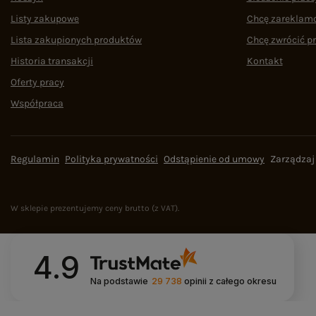
Listy zakupowe
Chcę zareklam
Lista zakupionych produktów
Chcę zwrócić p
Historia transakcji
Kontakt
Oferty pracy
Współpraca
Regulamin
Polityka prywatności
Odstąpienie od umowy
Zarządzaj
W sklepie prezentujemy ceny brutto (z VAT).
4.9
Na podstawie
29 738
opinii
z całego okresu