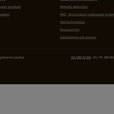
ować produkt
Metody płatności
rodukt
FAQ - Najczęściej zadawane pytan
Opinie klientów
Regulaminy
Odstąpienie od umowy
 plikami cookie
22 290 10 80
Pn.-Pt. 08:00