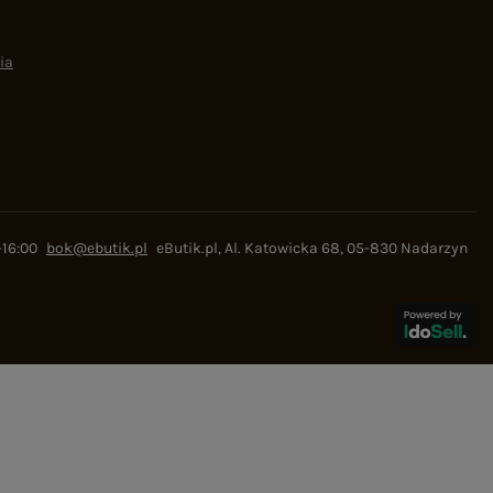
ia
-16:00
bok@ebutik.pl
eButik.pl
,
Al. Katowicka 68
,
05-830
Nadarzyn