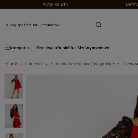
Wysyłka 24h
Darmo
Streetwear
Basic
Plus Size
Wyprzedaże
Kategorie
eButik
Sukienki
Sukienki koktajlowe / eleganckie
Czerwon