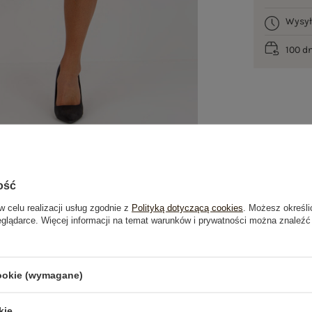
Wysy
100 d
ość
w celu realizacji usług zgodnie z
Polityką dotyczącą cookies
. Możesz określi
eglądarce. Więcej informacji na temat warunków i prywatności można znaleźć
je
Opinie o produkcie
(0)
cookie (wymagane)
kie