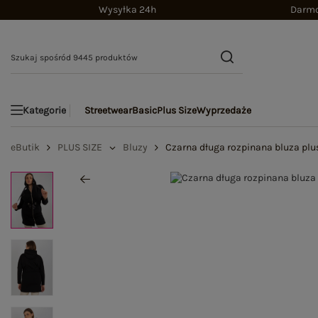
Wysyłka 24h
Darmo
Streetwear
Basic
Plus Size
Wyprzedaże
Kategorie
eButik
PLUS SIZE
Bluzy
Czarna długa rozpinana bluza plu