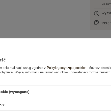
Do dar
Wysy
100 d
ość
je
Opinie o produkcie
(2)
w celu realizacji usług zgodnie z
Polityką dotyczącą cookies
. Możesz określi
eglądarce. Więcej informacji na temat warunków i prywatności można znaleźć
cookie (wymagane)
kie