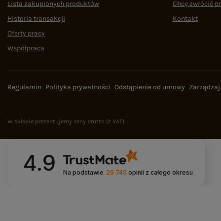
Lista zakupionych produktów
Chcę zwrócić p
Historia transakcji
Kontakt
Oferty pracy
Współpraca
Regulamin
Polityka prywatności
Odstąpienie od umowy
Zarządzaj
W sklepie prezentujemy ceny brutto (z VAT).
4.9
Na podstawie
29 745
opinii
z całego okresu