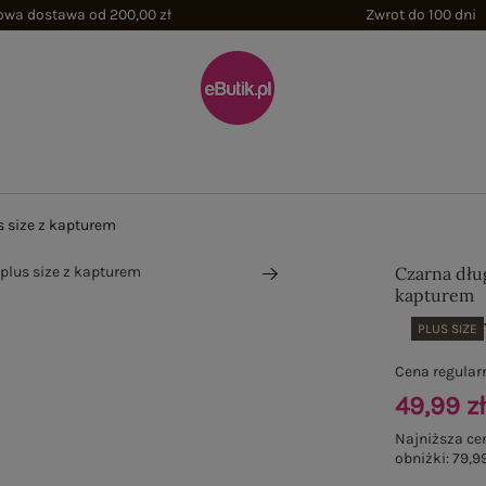
wa dostawa od 200,00 zł
Zwrot do 100 dni
s size z kapturem
Czarna dług
kapturem
PLUS SIZE
Cena regular
49,99 z
Najniższa ce
obniżki:
79,99