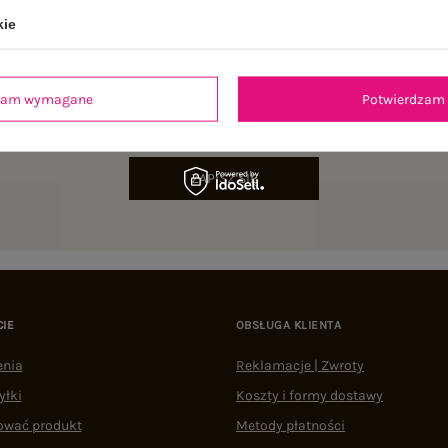
kie
NEWSLETTER
dzam wymagane
Potwierdzam 
sz się do naszego newslettera i otrzymaj 15% zniżki na pierwsze zamów
ZAPISZ SIĘ
CIE
OBSŁUGA KLIENTA
enia
Reklamacje | Zwroty
yłki
Koszty i formy dostawy
ować produkt
Metody płatności