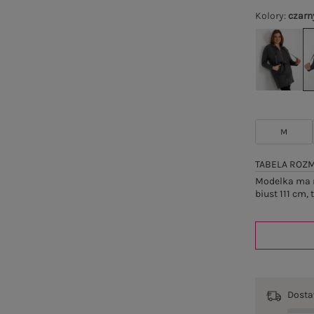
Kolory
:
czarn
M
TABELA ROZ
Modelka ma n
biust 111 cm,
Dost