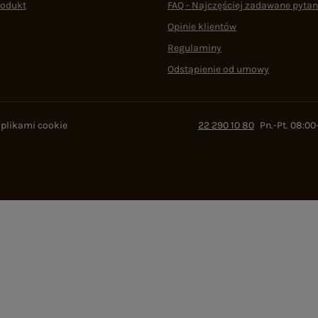
rodukt
FAQ - Najczęściej zadawane pytan
Opinie klientów
Regulaminy
Odstąpienie od umowy
 plikami cookie
22 290 10 80
Pn.-Pt. 08:00