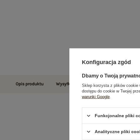
Konfiguracja zgód
Dbamy o Twoją prywatn
Opis produktu
Wysyłka i dostawa
Zwroty i reklamac
Sklep korzysta z plików cookie 
dostępu do cookie w Twojej prz
warunki Google
.
Funkcjonalne pliki 
Analityczne pliki coo