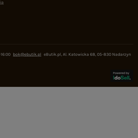
ia
-16:00
bok@ebutik.pl
eButik.pl
,
Al. Katowicka 68
,
05-830
Nadarzyn