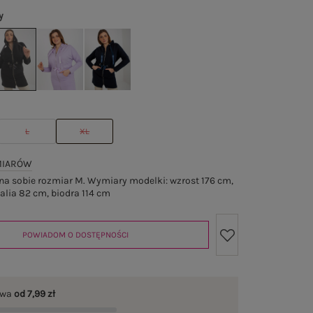
y
L
XL
MIARÓW
a sobie rozmiar M. Wymiary modelki: wzrost 176 cm,
 talia 82 cm, biodra 114 cm
POWIADOM O DOSTĘPNOŚCI
awa
od 7,99 zł