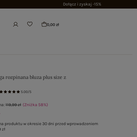
Dołącz i zyskaj -15%
0,00 zł
a rozpinana bluza plus size z
5.00/5
na:
119,99 zł
(Zniżka
58
%
)
ł
na produktu w okresie 30 dni przed wprowadzeniem
 zł