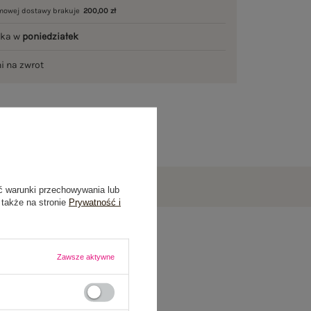
mowej dostawy brakuje
200,00 zł
łka w
poniedziałek
ni na zwrot
ć warunki przechowywania lub
 także na stronie
Prywatność i
Zawsze aktywne