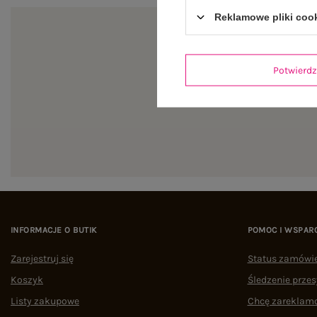
Reklamowe pliki coo
Potwier
Zapi
INFORMACJE O BUTIK
POMOC I WSPAR
Zarejestruj się
Status zamówi
Koszyk
Śledzenie przes
Listy zakupowe
Chcę zareklam