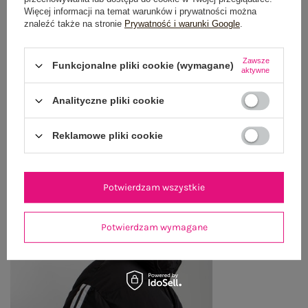
OPINIE O PRODUKCIE
(0)
Więcej informacji na temat warunków i prywatności można
znaleźć także na stronie
Prywatność i warunki Google
.
WYSYŁKA I DOSTAWA
Zawsze
Funkcjonalne pliki cookie (wymagane)
aktywne
ZWROTY I REKLAMACJE
Analityczne pliki cookie
OSTATNIO OGLĄDANE
Reklamowe pliki cookie
Zobacz wszystko
Potwierdzam wszystkie
Potwierdzam wymagane