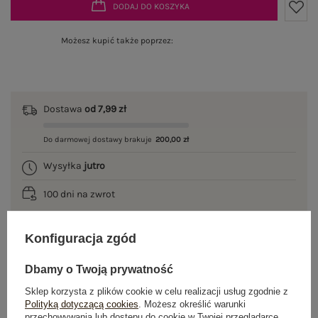
DODAJ DO KOSZYKA
Możesz kupić także poprzez:
Dostawa
od 7,99 zł
Do darmowej dostawy brakuje
200,00 zł
Wysyłka
jutro
100 dni na zwrot
Konfiguracja zgód
OPIS PRODUKTU
Dbamy o Twoją prywatność
Sklep korzysta z plików cookie w celu realizacji usług zgodnie z
GŁÓWNE PARAMETRY
Polityką dotyczącą cookies
. Możesz określić warunki
przechowywania lub dostępu do cookie w Twojej przeglądarce.