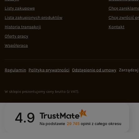
Listy zakupowe
Chcę zareklam
Lista zakupionych produktów
Chcę zwrócić p
Historia transakcji
Kontakt
Oferty pracy
Współpraca
Regulamin
Polityka prywatności
Odstąpienie od umowy
Zarządzaj
W sklepie prezentujemy ceny brutto (z VAT).
4.9
Na podstawie
29 745
opinii
z całego okresu