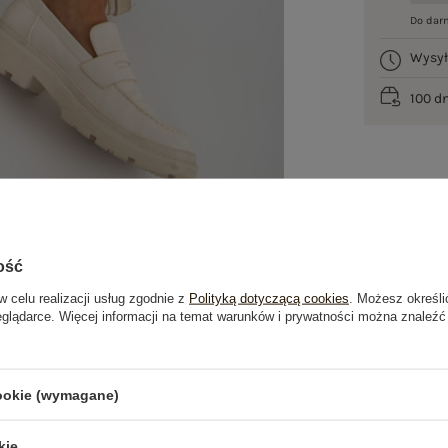
Do dar
Wysy
100 d
ość
w celu realizacji usług zgodnie z
Polityką dotyczącą cookies
. Możesz określi
eglądarce. Więcej informacji na temat warunków i prywatności można znaleźć
je
Opinie o produkcie
(1)
cookie (wymagane)
kie