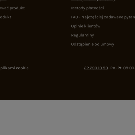
ować produkt
Metody płatności
rodukt
FAQ - Najczęściej zadawane pytan
Opinie klientów
Regulaminy
Odstąpienie od umowy
 plikami cookie
22 290 10 80
Pn.-Pt. 08:00