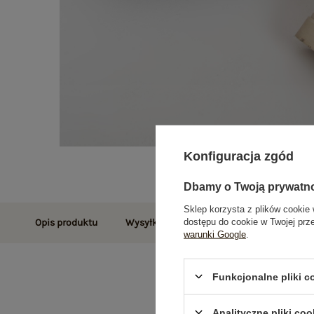
Konfiguracja zgód
Dbamy o Twoją prywatn
Sklep korzysta z plików cookie 
dostępu do cookie w Twojej prz
Opis produktu
Wysyłka i dostawa
Zwroty i reklamac
warunki Google
.
Funkcjonalne pliki 
Analityczne pliki coo