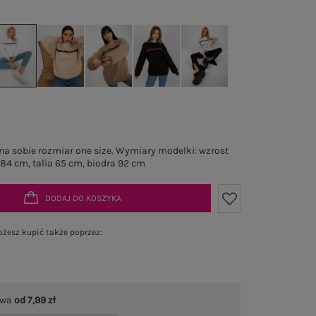
a sobie rozmiar one size. Wymiary modelki: wzrost
 84 cm, talia 65 cm, biodra 92 cm
DODAJ DO KOSZYKA
żesz kupić także poprzez:
awa
od 7,99 zł