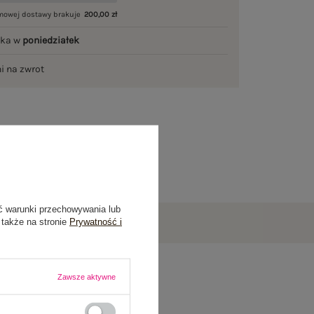
mowej dostawy brakuje
200,00 zł
łka w
poniedziałek
ni na zwrot
ć warunki przechowywania lub
 także na stronie
Prywatność i
Zawsze aktywne