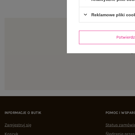
Reklamowe pliki coo
Potwier
Zapi
INFORMACJE O BUTIK
POMOC I WSPAR
Zarejestruj się
Status zamówi
Koszyk
Śledzenie przes