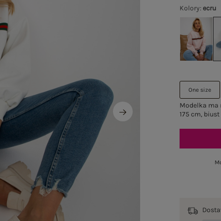
Kolory
:
ecru
One size
Modelka ma n
175 cm, biust
Mo
Dost