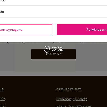
kie
dzam wymagane
Potwierdzam 
NEWSLETTER
sz się do naszego newslettera i otrzymaj 15% zniżki na pierwsze zamów
ZAPISZ SIĘ
CIE
OBSŁUGA KLIENTA
enia
Reklamacje | Zwroty
yłki
Koszty i formy dostawy