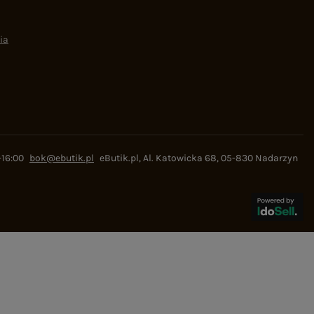
ia
-16:00
bok@ebutik.pl
eButik.pl
,
Al. Katowicka 68
,
05-830
Nadarzyn