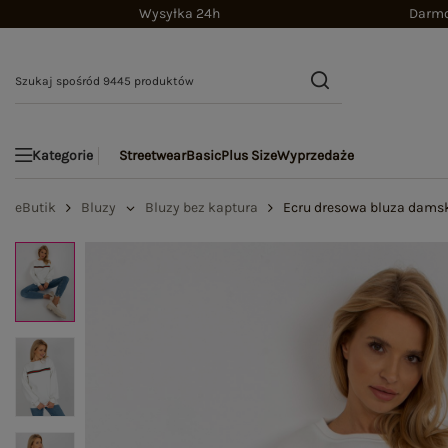
Wysyłka 24h
Darmo
Streetwear
Basic
Plus Size
Wyprzedaże
Kategorie
eButik
Bluzy
Bluzy bez kaptura
Ecru dresowa bluza damsk