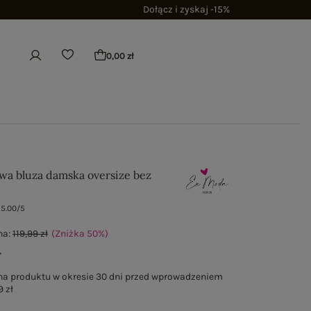
Dołącz i zyskaj -15%
0,00 zł
wa bluza damska oversize bez
5.00/5
na:
119,99 zł
(Zniżka
50
%
)
ł
na produktu w okresie 30 dni przed wprowadzeniem
9 zł