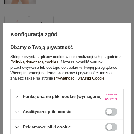
M
L
Konfiguracja zgód
TABELA ROZMIARÓW
Dbamy o Twoją prywatność
DODAJ DO KOSZYKA
Sklep korzysta z plików cookie w celu realizacji usług zgodnie z
Polityką dotyczącą cookies
. Możesz określić warunki
Możesz kupić także poprzez:
przechowywania lub dostępu do cookie w Twojej przeglądarce.
Więcej informacji na temat warunków i prywatności można
znaleźć także na stronie
Prywatność i warunki Google
.
Dostawa
od 7,99 zł
Zawsze
Funkcjonalne pliki cookie (wymagane)
aktywne
Do darmowej dostawy brakuje
200,00 zł
Analityczne pliki cookie
Zamów w ciągu
05:49:10 sek.
,
a wyślemy
jeszcze dzisiaj!
Reklamowe pliki cookie