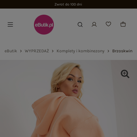
Zwrot do 100 dni
eButik
WYPRZEDAŻ
Komplety i kombinezony
Brzoskwiniow