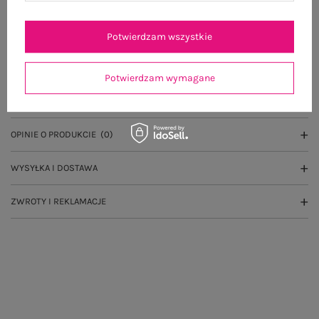
100 dni na zwrot
Potwierdzam wszystkie
OPIS PRODUKTU
Potwierdzam wymagane
GŁÓWNE PARAMETRY
OPINIE O PRODUKCIE
(0)
WYSYŁKA I DOSTAWA
ZWROTY I REKLAMACJE