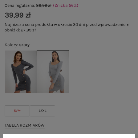
Cena regularna:
89,99 zł
(Zniżka
56
%
)
39,99 zł
Najniższa cena produktu w okresie 30 dni przed wprowadzeniem
obniżki:
27,99 zł
Kolory
:
szary
S/M
L/XL
TABELA ROZMIARÓW