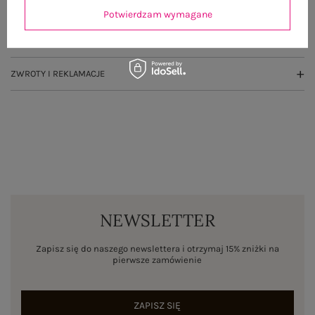
OPINIE O PRODUKCIE
(0)
Potwierdzam wymagane
WYSYŁKA I DOSTAWA
ZWROTY I REKLAMACJE
NEWSLETTER
Zapisz się do naszego newslettera i otrzymaj 15% zniżki na
pierwsze zamówienie
ZAPISZ SIĘ