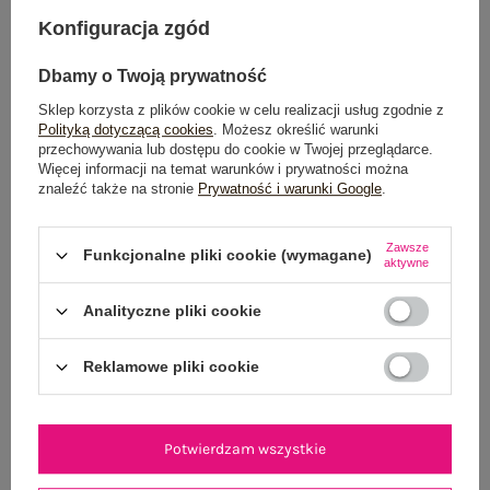
DODAJ DO KOSZYKA
Konfiguracja zgód
Możesz kupić także poprzez:
Dbamy o Twoją prywatność
Sklep korzysta z plików cookie w celu realizacji usług zgodnie z
Polityką dotyczącą cookies
. Możesz określić warunki
przechowywania lub dostępu do cookie w Twojej przeglądarce.
Dostawa
od 7,99 zł
Więcej informacji na temat warunków i prywatności można
znaleźć także na stronie
Prywatność i warunki Google
.
Do darmowej dostawy brakuje
200,00 zł
Zawsze
Wysyłka w
poniedziałek
Funkcjonalne pliki cookie (wymagane)
aktywne
100 dni na zwrot
Analityczne pliki cookie
Reklamowe pliki cookie
OPIS PRODUKTU
Potwierdzam wszystkie
GŁÓWNE PARAMETRY