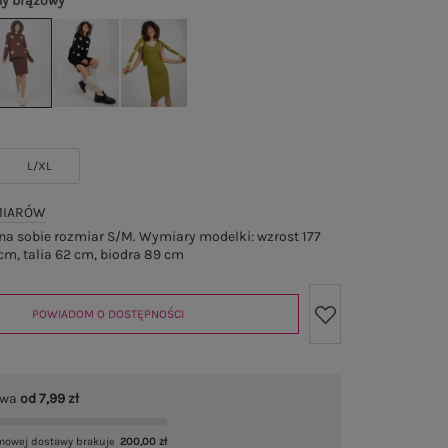
y brązowy
L/XL
MIARÓW
a sobie rozmiar S/M. Wymiary modelki: wzrost 177
cm, talia 62 cm, biodra 89 cm
POWIADOM O DOSTĘPNOŚCI
awa
od 7,99 zł
mowej dostawy brakuje
200,00 zł