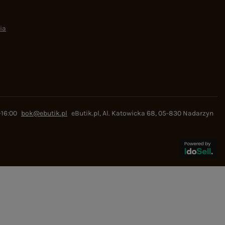
ia
-16:00
bok@ebutik.pl
eButik.pl
,
Al. Katowicka 68
,
05-830
Nadarzyn