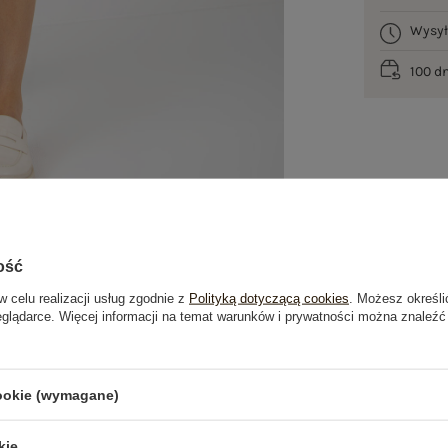
Wysy
100 d
ość
w celu realizacji usług zgodnie z
Polityką dotyczącą cookies
. Możesz określi
eglądarce. Więcej informacji na temat warunków i prywatności można znaleźć
je
Opinie o produkcie
(0)
cookie (wymagane)
kie