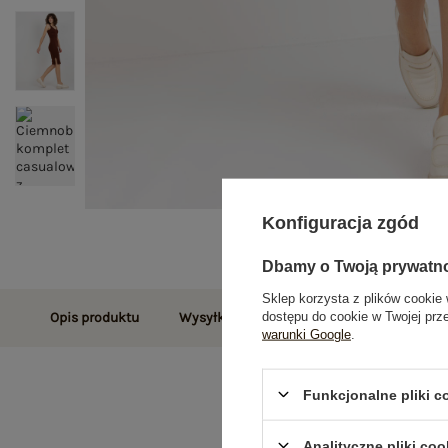
Konfiguracja zgód
Dbamy o Twoją prywatn
Sklep korzysta z plików cookie 
dostępu do cookie w Twojej prz
Opis produktu
Wysyłka i dostawa
Zwroty i reklamac
warunki Google
.
Funkcjonalne pliki 
Analityczne pliki coo