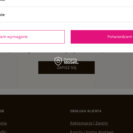
kie
dzam wymagane
Potwierdzam 
NEWSLETTER
sz się do naszego newslettera i otrzymaj 15% zniżki na pierwsze zamów
ZAPISZ SIĘ
CIE
OBSŁUGA KLIENTA
enia
Reklamacje | Zwroty
yłki
Koszty i formy dostawy