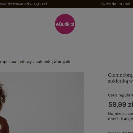
wa dostawa od 200,00 zł
Zwrot do 100 dni
plet casualowy z sukienką w prążek
Ciemnobrą
sukienką w
Cena regular
59,99 z
Najniższa ce
obniżki:
48,9