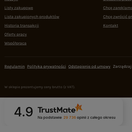
Listy zakupowe
Chcę zareklam
Lista zakupionych produktów
Chcę zwrócić p
Historia transakcji
Kontakt
Oferty pracy
Współpraca
Regulamin
Polityka prywatności
Odstąpienie od umowy
Zarządzaj
W sklepie prezentujemy ceny brutto (z VAT).
4.9
Na podstawie
29 736
opinii
z całego okresu