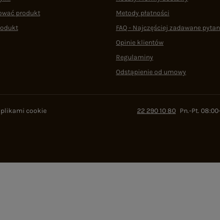
ować produkt
Metody płatności
rodukt
FAQ - Najczęściej zadawane pytan
Opinie klientów
Regulaminy
Odstąpienie od umowy
 plikami cookie
22 290 10 80
Pn.-Pt. 08:00