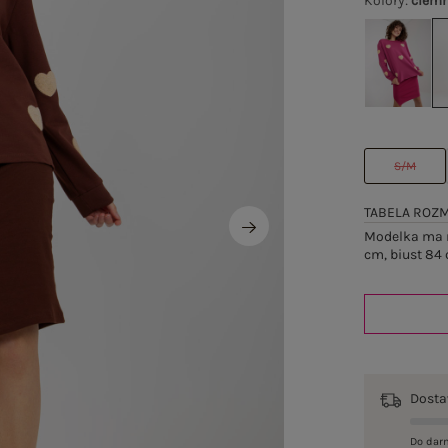
Kolory
:
ciemn
S/M
TABELA ROZ
Modelka ma n
cm, biust 84 
Dost
Do dar