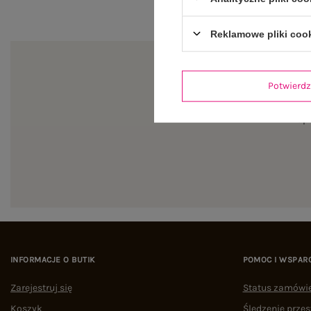
Reklamowe pliki coo
Potwier
Zapi
INFORMACJE O BUTIK
POMOC I WSPAR
Zarejestruj się
Status zamówi
Koszyk
Śledzenie przes