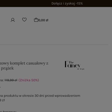
Dołącz i zyskaj -15%
0,00 zł
zowy komplet casualowy z
 prążek
na:
119,99 zł
(Zniżka
50
%
)
ł
na produktu w okresie 30 dni przed wprowadzeniem
9 zł