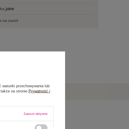
łka
jutro
ni na zwrot
ć warunki przechowywania lub
 także na stronie
Prywatność i
Zawsze aktywne