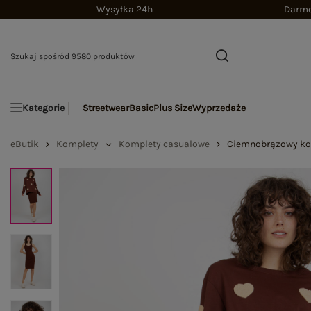
Wysyłka 24h
Darmo
Streetwear
Basic
Plus Size
Wyprzedaże
Kategorie
eButik
Komplety
Komplety casualowe
Ciemnobrązowy kom