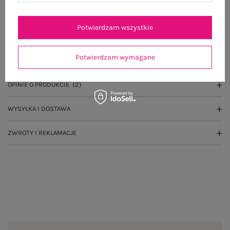
Potwierdzam wszystkie
OPIS PRODUKTU
Potwierdzam wymagane
GŁÓWNE PARAMETRY
OPINIE O PRODUKCIE
(2)
WYSYŁKA I DOSTAWA
ZWROTY I REKLAMACJE