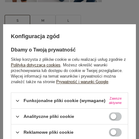
S
M
L
TABELA ROZMIARÓW
Konfiguracja zgód
Dbamy o Twoją prywatność
DODAJ DO KOSZYKA
Sklep korzysta z plików cookie w celu realizacji usług zgodnie z
Polityką dotyczącą cookies
. Możesz określić warunki
Możesz kupić także poprzez:
przechowywania lub dostępu do cookie w Twojej przeglądarce.
Więcej informacji na temat warunków i prywatności można
znaleźć także na stronie
Prywatność i warunki Google
.
Dostawa
od 7,99 zł
Zawsze
Funkcjonalne pliki cookie (wymagane)
aktywne
Do darmowej dostawy brakuje
200,00 zł
Analityczne pliki cookie
Wysyłka
jutro
Reklamowe pliki cookie
100 dni na zwrot