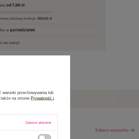
awa
od 7,99 zł
mowej dostawy brakuje
200,00 zł
łka w
poniedziałek
ni na zwrot
ć warunki przechowywania lub
 także na stronie
Prywatność i
Zawsze aktywne
Zobacz wszystko