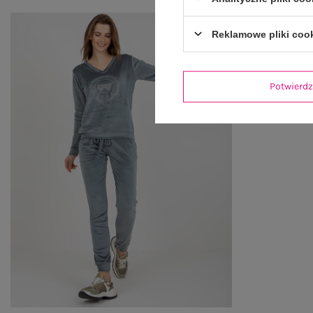
Reklamowe pliki coo
Potwier