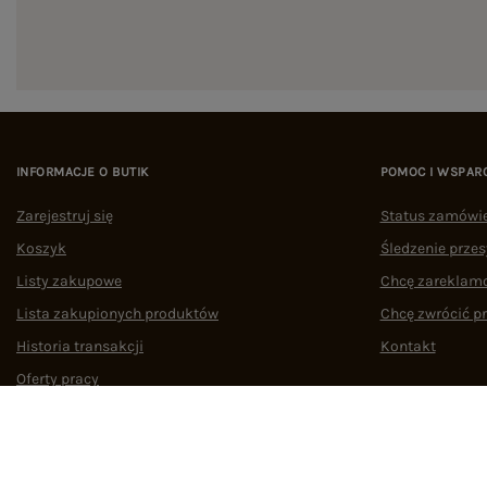
INFORMACJE O BUTIK
POMOC I WSPAR
Zarejestruj się
Status zamówi
Koszyk
Śledzenie przes
Listy zakupowe
Chcę zareklam
Lista zakupionych produktów
Chcę zwrócić p
Historia transakcji
Kontakt
Oferty pracy
Współpraca