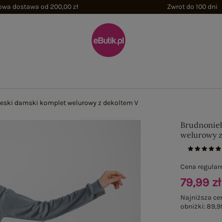
wa dostawa od 200,00 zł
Zwrot do 100 dni
eski damski komplet welurowy z dekoltem V
Brudnonieb
welurowy z
Cena regular
79,99 zł
Najniższa ce
obniżki:
89,9