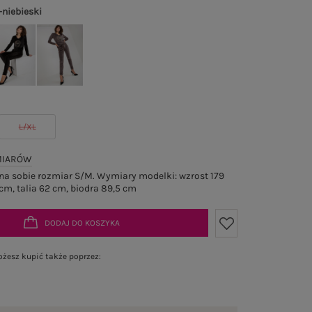
-niebieski
L/XL
MIARÓW
a sobie rozmiar S/M. Wymiary modelki: wzrost 179
cm, talia 62 cm, biodra 89,5 cm
DODAJ DO KOSZYKA
żesz kupić także poprzez: