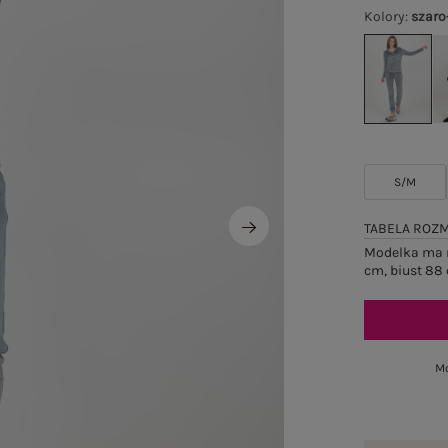
Kolory
:
szaro
S/M
TABELA ROZ
Modelka ma n
cm, biust 88 
Mo