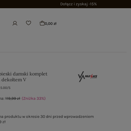
Dołącz i zyskaj -15%
0,00 zł
ieski damski komplet
 dekoltem V
5.00/5
na:
119,99 zł
(Zniżka
33
%
)
na produktu w okresie 30 dni przed wprowadzeniem
9 zł