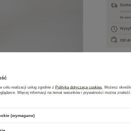
Dost
Do dar
Wysy
100 d
ość
w celu realizacji usług zgodnie z
Polityką dotyczącą cookies
. Możesz określi
eglądarce. Więcej informacji na temat warunków i prywatności można znaleźć
je
Opinie o produkcie
(2)
cookie (wymagane)
OSTATNIO OGLĄDANE
kie