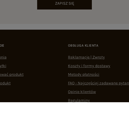
ZAPISZ SIĘ
CIE
OBSŁUGA KLIENTA
enia
Reklamacje | Zwroty
yłki
Koszty i formy dostawy
ować produkt
Metody płatności
rodukt
FAQ - Najczęściej zadawane pytan
Opinie klientów
Regulaminy
Odstąpienie od umowy