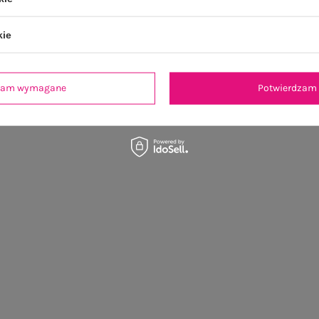
kie
dzam wymagane
Potwierdzam 