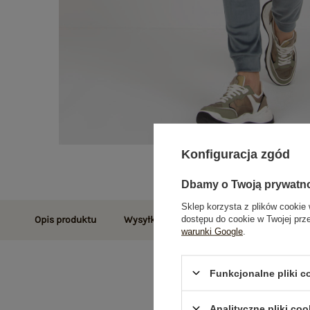
Konfiguracja zgód
Dbamy o Twoją prywatn
Sklep korzysta z plików cookie 
dostępu do cookie w Twojej prz
Opis produktu
Wysyłka i dostawa
Zwroty i reklamac
warunki Google
.
Funkcjonalne pliki 
Analityczne pliki coo