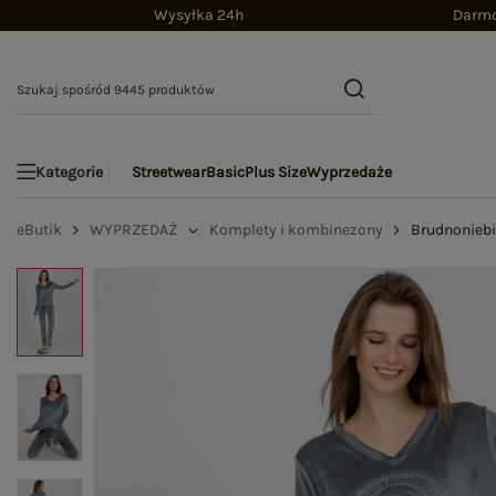
Wysyłka 24h
Darmo
Streetwear
Basic
Plus Size
Wyprzedaże
Kategorie
eButik
WYPRZEDAŻ
Komplety i kombinezony
Brudnoniebi