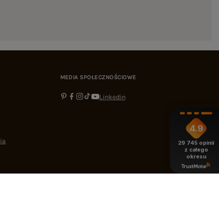
MEDIA SPOŁECZNOŚCIOWE
Linkedin
4.9
ia
29 745
opinii
z całego
okresu