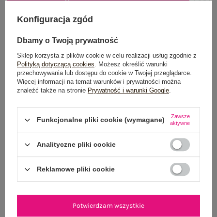
DODAJ DO KOSZYKA
Konfiguracja zgód
Możesz kupić także poprzez:
Dbamy o Twoją prywatność
Sklep korzysta z plików cookie w celu realizacji usług zgodnie z
Polityką dotyczącą cookies
. Możesz określić warunki
przechowywania lub dostępu do cookie w Twojej przeglądarce.
Dostawa
od 7,99 zł
Więcej informacji na temat warunków i prywatności można
znaleźć także na stronie
Prywatność i warunki Google
.
Do darmowej dostawy brakuje
200,00 zł
Wysyłka w
poniedziałek
Zawsze
Funkcjonalne pliki cookie (wymagane)
aktywne
100 dni na zwrot
Analityczne pliki cookie
Reklamowe pliki cookie
OPIS PRODUKTU
GŁÓWNE PARAMETRY
Potwierdzam wszystkie