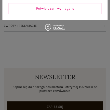
OPINIE O PRODUKCIE
(0)
Potwierdzam wymagane
WYSYŁKA I DOSTAWA
ZWROTY I REKLAMACJE
NEWSLETTER
Zapisz się do naszego newslettera i otrzymaj 15% zniżki na
pierwsze zamówienie
ZAPISZ SIĘ