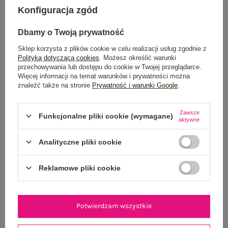
Konfiguracja zgód
Możesz kupić także poprzez:
Dbamy o Twoją prywatność
Sklep korzysta z plików cookie w celu realizacji usług zgodnie z
Dostawa
od 7,99 zł
Polityką dotyczącą cookies
. Możesz określić warunki
przechowywania lub dostępu do cookie w Twojej przeglądarce.
Więcej informacji na temat warunków i prywatności można
Do darmowej dostawy brakuje
200,00 zł
znaleźć także na stronie
Prywatność i warunki Google
.
Wysyłka w
poniedziałek
Zawsze
Funkcjonalne pliki cookie (wymagane)
100 dni na zwrot
aktywne
Analityczne pliki cookie
OPIS PRODUKTU
Reklamowe pliki cookie
GŁÓWNE PARAMETRY
Potwierdzam wszystkie
OPINIE O PRODUKCIE
(0)