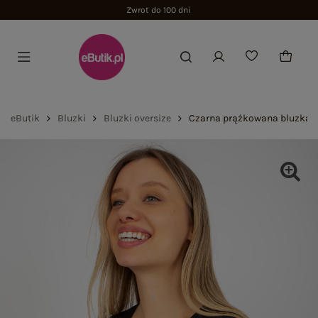
Zwrot do 100 dni
eButik
Bluzki
Bluzki oversize
Czarna prążkowana bluzka o