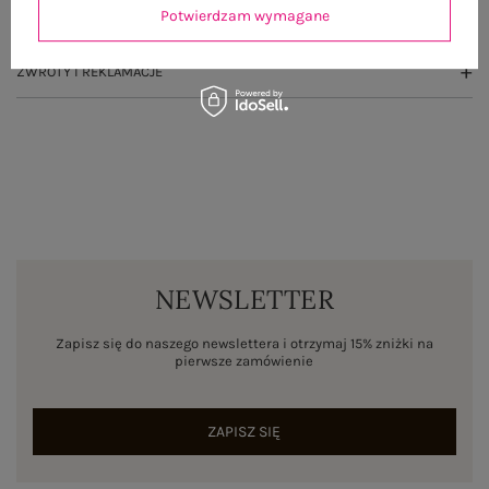
Potwierdzam wymagane
WYSYŁKA I DOSTAWA
ZWROTY I REKLAMACJE
NEWSLETTER
Zapisz się do naszego newslettera i otrzymaj 15% zniżki na
pierwsze zamówienie
ZAPISZ SIĘ