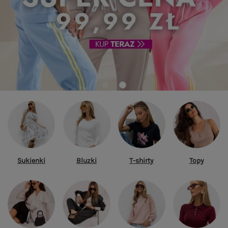
Sukienki
Bluzki
T-shirty
Topy