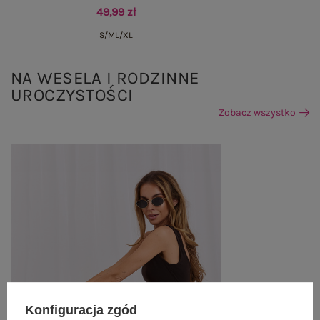
49,99 zł
S/M
L/XL
NA WESELA I RODZINNE
UROCZYSTOŚCI
Zobacz wszystko
Konfiguracja zgód