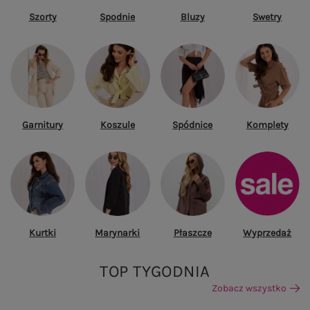
Szorty
Spodnie
Bluzy
Swetry
Garnitury
Koszule
Spódnice
Komplety
Kurtki
Marynarki
Płaszcze
Wyprzedaż
TOP TYGODNIA
Zobacz wszystko