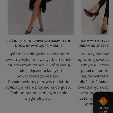
SPÓDNICE MIDI - PODPOWIADAMY JAK JE
JAK CZYTAĆ ETYKIET
NOSIĆ BY WYGLĄDAĆ MODNIE
UBRAŃ ONLINE? PRZ
Spódnice o długości za kolano to
Zakupy modowe w
świetny wybór dla wszystkich fanek
ogromną swobodę, a
najnowszych trendów, które cenią
jednym kluczowy
sobie połączenie klasyki i
przed odebranie
nowoczesnego designu.
się, że wybrana 
Przedstawiamy pomysły na letnie
dłużej niż jeden 
stylizacje, które przypadną do gustu
świadomych decyzj
fashionistkom ceniącym sobie
czytania składó
oryginalny styl.
rzetelnych standa
4.9
Sprawdź, na co
29 748
robiąc zaku
opinii