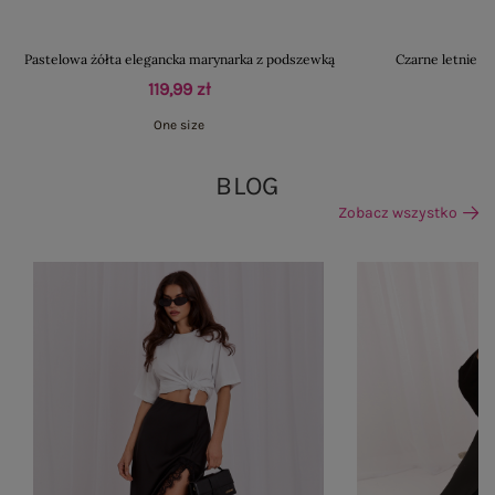
Pastelowa żółta elegancka marynarka z podszewką
Czarne letnie s
119,99 zł
One size
M
BLOG
Zobacz wszystko