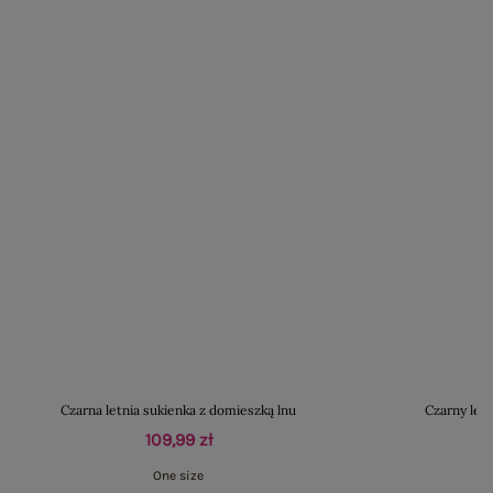
Czarna letnia sukienka z domieszką lnu
Czarny let
109,99 zł
One size