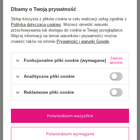
Dbamy o Twoją prywatność
Sklep korzysta z plików cookie w celu realizacji usług zgodnie z
Polityką dotyczącą cookies
. Możesz określić warunki
przechowywania lub dostępu do cookie w Twojej przeglądarce.
Więcej informacji na temat warunków i prywatności można
znaleźć także na stronie
Prywatność i warunki Google
.
Czekoladowy top basic z kwadratowym dekoltem
Ecru rozklosz
RUE PARIS
Zawsze
Funkcjonalne pliki cookie (wymagane)
aktywne
54,99 zł
S/M
L/XL
Analityczne pliki cookie
Reklamowe pliki cookie
Potwierdzam wszystkie
Potwierdzam wymagane