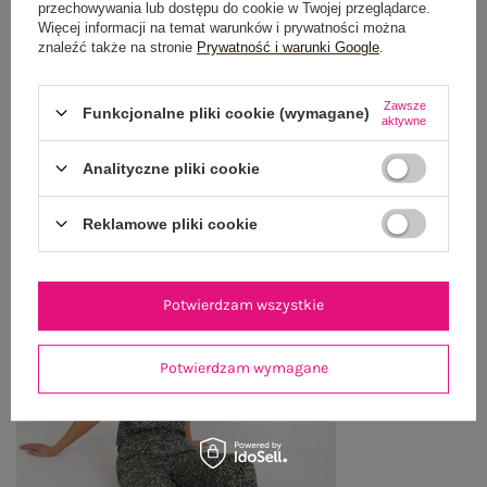
przechowywania lub dostępu do cookie w Twojej przeglądarce.
OPINIE O PRODUKCIE
(4)
Więcej informacji na temat warunków i prywatności można
znaleźć także na stronie
Prywatność i warunki Google
.
WYSYŁKA I DOSTAWA
Zawsze
Funkcjonalne pliki cookie (wymagane)
ZWROTY I REKLAMACJE
aktywne
Analityczne pliki cookie
OSTATNIO OGLĄDANE
Reklamowe pliki cookie
Zobacz wszystko
Potwierdzam wszystkie
Potwierdzam wymagane