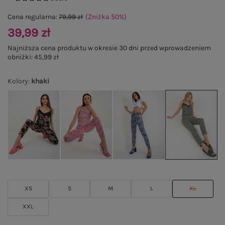
Cena regularna:
79,99 zł
(Zniżka
50
%
)
39,99 zł
Najniższa cena produktu w okresie 30 dni przed wprowadzeniem
obniżki:
45,99 zł
Kolory
:
khaki
XS
S
M
L
XL
XXL