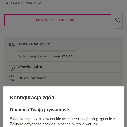
TABELA ROZMIARÓW
POWIADOM O DOSTĘPNOŚCI
Dostawa
od 7,99 zł
Do darmowej dostawy brakuje
200,00 zł
Wysyłka
jutro
100 dni na zwrot
Konfiguracja zgód
OPIS PRODUKTU
Dbamy o Twoją prywatność
GŁÓWNE PARAMETRY
Sklep korzysta z plików cookie w celu realizacji usług zgodnie z
Polityką dotyczącą cookies
. Możesz określić warunki