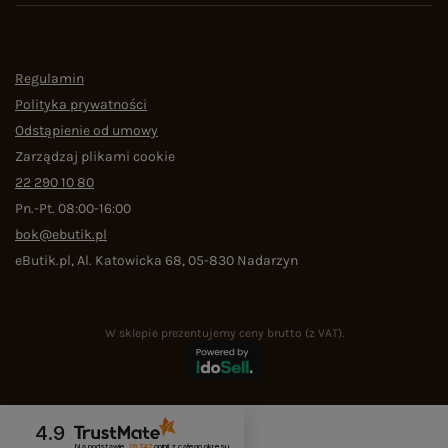
Regulamin
Polityka prywatności
Odstąpienie od umowy
Zarządzaj plikami cookie
22 290 10 80
Pn.-Pt. 08:00-16:00
bok@ebutik.pl
eButik.pl
,
Al. Katowicka 68
,
05-830
Nadarzyn
W sklepie prezentujemy ceny brutto (z VAT).
4.9
Na podstawie
29 747
opinii
z całego okresu