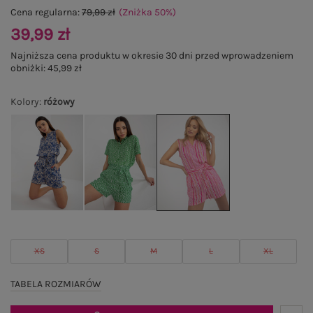
Cena regularna:
79,99 zł
(Zniżka
50
%
)
39,99 zł
Najniższa cena produktu w okresie 30 dni przed wprowadzeniem
obniżki:
45,99 zł
Kolory
:
różowy
XS
S
M
L
XL
TABELA ROZMIARÓW