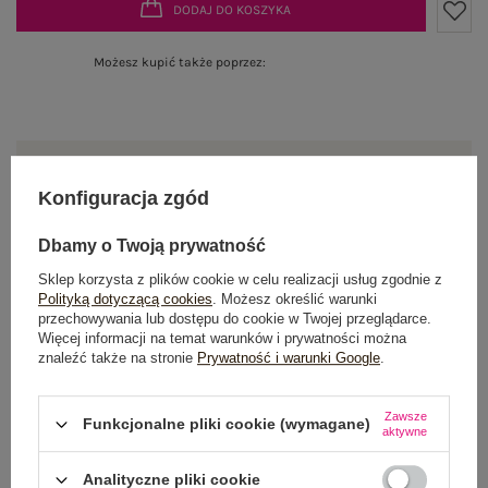
DODAJ DO KOSZYKA
Możesz kupić także poprzez:
Produkt niedostępny
Konfiguracja zgód
Dbamy o Twoją prywatność
OPIS PRODUKTU
Sklep korzysta z plików cookie w celu realizacji usług zgodnie z
Polityką dotyczącą cookies
. Możesz określić warunki
GŁÓWNE PARAMETRY
przechowywania lub dostępu do cookie w Twojej przeglądarce.
Więcej informacji na temat warunków i prywatności można
znaleźć także na stronie
Prywatność i warunki Google
.
OPINIE O PRODUKCIE
(0)
WYSYŁKA I DOSTAWA
Zawsze
Funkcjonalne pliki cookie (wymagane)
aktywne
ZWROTY I REKLAMACJE
Analityczne pliki cookie