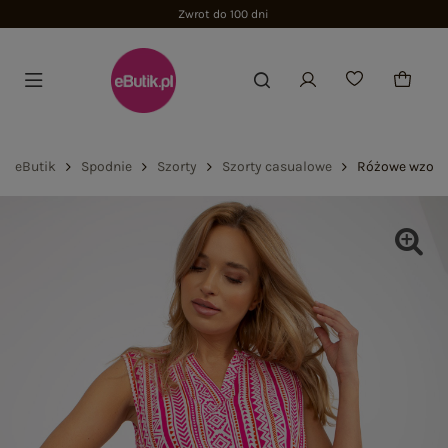
Zwrot do 100 dni
eButik
Spodnie
Szorty
Szorty casualowe
Różowe wzorzy