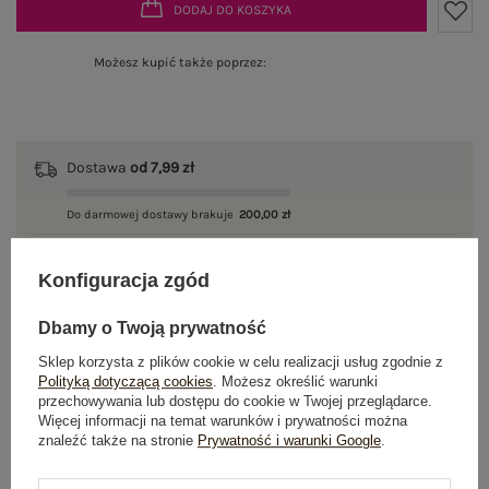
DODAJ DO KOSZYKA
Możesz kupić także poprzez:
Dostawa
od 7,99 zł
Do darmowej dostawy brakuje
200,00 zł
Wysyłka w
poniedziałek
Konfiguracja zgód
100 dni na zwrot
Dbamy o Twoją prywatność
Sklep korzysta z plików cookie w celu realizacji usług zgodnie z
Polityką dotyczącą cookies
. Możesz określić warunki
OPIS PRODUKTU
przechowywania lub dostępu do cookie w Twojej przeglądarce.
Więcej informacji na temat warunków i prywatności można
znaleźć także na stronie
Prywatność i warunki Google
.
GŁÓWNE PARAMETRY