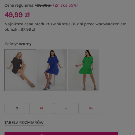
Cena regularna:
109,99 zł
(Zniżka
55
%
)
49,99 zł
Najniższa cena produktu w okresie 30 dni przed wprowadzeniem
obniżki:
87,99 zł
Kolory
:
czarny
S
M
L
XL
TABELA ROZMIARÓW