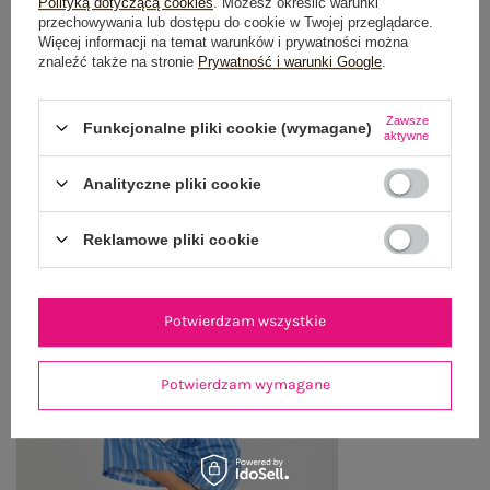
Polityką dotyczącą cookies
. Możesz określić warunki
OPINIE O PRODUKCIE
(0)
przechowywania lub dostępu do cookie w Twojej przeglądarce.
Więcej informacji na temat warunków i prywatności można
znaleźć także na stronie
Prywatność i warunki Google
.
WYSYŁKA I DOSTAWA
ZWROTY I REKLAMACJE
Zawsze
Funkcjonalne pliki cookie (wymagane)
aktywne
Analityczne pliki cookie
OSTATNIO OGLĄDANE
Zobacz wszystko
Reklamowe pliki cookie
Potwierdzam wszystkie
Potwierdzam wymagane