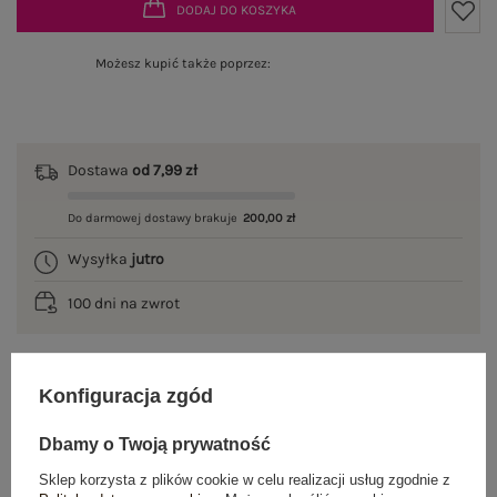
DODAJ DO KOSZYKA
Możesz kupić także poprzez:
Dostawa
od 7,99 zł
Do darmowej dostawy brakuje
200,00 zł
Wysyłka
jutro
100 dni na zwrot
Konfiguracja zgód
OPIS PRODUKTU
Dbamy o Twoją prywatność
GŁÓWNE PARAMETRY
Sklep korzysta z plików cookie w celu realizacji usług zgodnie z