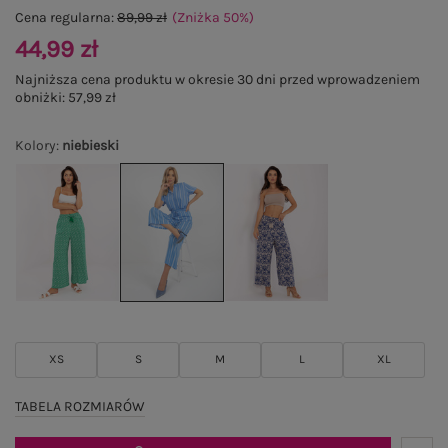
Cena regularna:
89,99 zł
(Zniżka
50
%
)
44,99 zł
Najniższa cena produktu w okresie 30 dni przed wprowadzeniem
obniżki:
57,99 zł
Kolory
:
niebieski
XS
S
M
L
XL
TABELA ROZMIARÓW