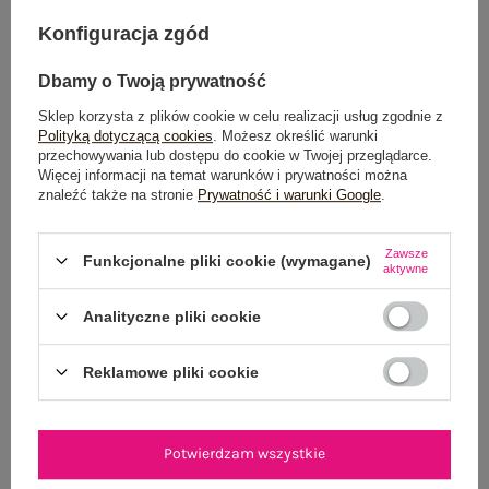
Konfiguracja zgód
Możesz kupić także poprzez:
Dbamy o Twoją prywatność
Sklep korzysta z plików cookie w celu realizacji usług zgodnie z
Polityką dotyczącą cookies
. Możesz określić warunki
Dostawa
od 7,99 zł
przechowywania lub dostępu do cookie w Twojej przeglądarce.
Więcej informacji na temat warunków i prywatności można
znaleźć także na stronie
Prywatność i warunki Google
.
Do darmowej dostawy brakuje
200,00 zł
Wysyłka
jutro
Zawsze
Funkcjonalne pliki cookie (wymagane)
aktywne
100 dni na zwrot
Analityczne pliki cookie
Reklamowe pliki cookie
OPIS PRODUKTU
GŁÓWNE PARAMETRY
Potwierdzam wszystkie
OPINIE O PRODUKCIE
(0)