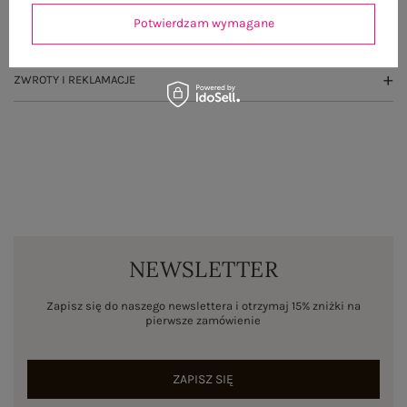
Potwierdzam wymagane
WYSYŁKA I DOSTAWA
ZWROTY I REKLAMACJE
NEWSLETTER
Zapisz się do naszego newslettera i otrzymaj 15% zniżki na
pierwsze zamówienie
ZAPISZ SIĘ