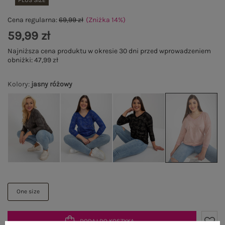
PLUS SIZE
Cena regularna:
69,99 zł
(Zniżka
14
%
)
59,99 zł
Najniższa cena produktu w okresie 30 dni przed wprowadzeniem
obniżki:
47,99 zł
Kolory
:
jasny różowy
One size
DODAJ DO KOSZYKA