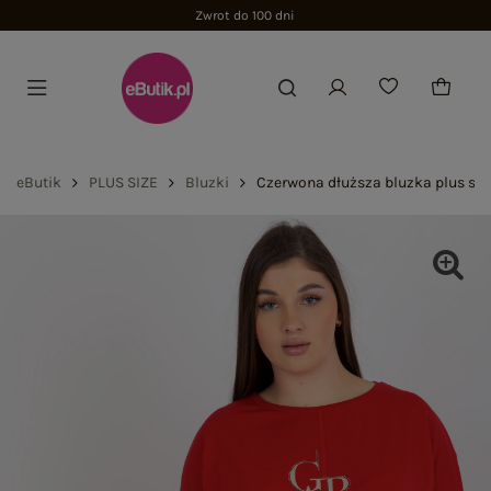
Zwrot do 100 dni
eButik
PLUS SIZE
Bluzki
Czerwona dłuższa bluzka plus size