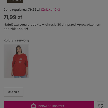
PLUS SIZE
Cena regularna:
79,99 zł
(Zniżka
10
%
)
71,99 zł
Najniższa cena produktu w okresie 30 dni przed wprowadzeniem
obniżki:
57,59 zł
Kolory
:
czerwony
One size
DODAJ DO KOSZYKA