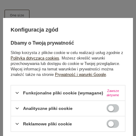
One size
Konfiguracja zgód
DODAJ DO KOSZYKA
Dbamy o Twoją prywatność
Możesz kupić także poprzez:
Sklep korzysta z plików cookie w celu realizacji usług zgodnie z
Polityką dotyczącą cookies
. Możesz określić warunki
przechowywania lub dostępu do cookie w Twojej przeglądarce.
Więcej informacji na temat warunków i prywatności można
znaleźć także na stronie
Prywatność i warunki Google
.
Dostawa
od 7,99 zł
Do darmowej dostawy brakuje
200,00 zł
Zawsze
Funkcjonalne pliki cookie (wymagane)
aktywne
Zamów w ciągu
04:52:54 sek.
,
a wyślemy
jeszcze dzisiaj!
Analityczne pliki cookie
100 dni na zwrot
Reklamowe pliki cookie